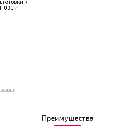
дготовки к
П-ОЭС и
тзывы
Преимущества