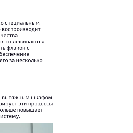
со специальным
о воспроизводит
ичества
ов отслеживаются
ть флакон с
обеспечение
его за несколько
од вытяжным шкафом
изирует эти процессы
 больше повышает
систему.