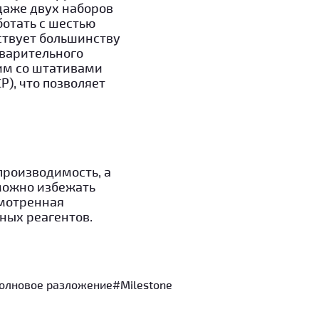
даже двух наборов
ботать с шестью
тствует большинству
дварительного
тим со штативами
), что позволяет
производимость, а
можно избежать
смотренная
ных реагентов.
олновое разложение
#Milestone