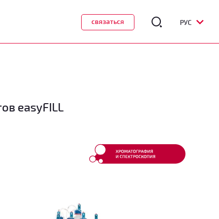
связаться
РУС
ов easyFILL