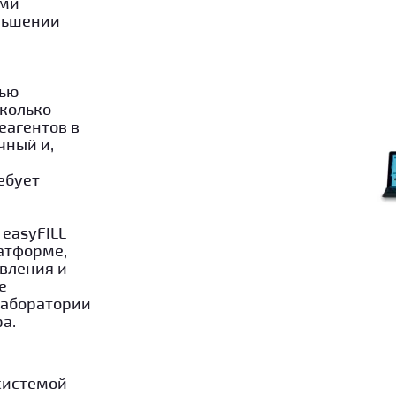
ыми
ньшении
тью
сколько
еагентов в
чный и,
ебует
easyFILL
атформе,
вления и
е
лаборатории
а.
системой