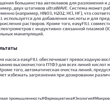
щения большинства автоклавов для разложения и 
имер, двух штативов ultraWAVE. Система может ра
енно (например, HNO3, H2O2, HCl, HF), что соотве
LL используется для добавления кислоты и для пре
дкисления растворов. Кроме того, easyFILL совмес
пектрометров с индуктивно-связанной плазмой (ICP
ельных манипуляций.
льтаты
ия насоса easyFILL обеспечивает превосходную вос
ванию высокочистого ПТФЭ для всех линий кислот 
 Кроме того, автоматическая очистка линий, преду
яет избежать загрязнения при дозировании различ
вая промышленность
#Фармацевтика
#Экология
#Микров