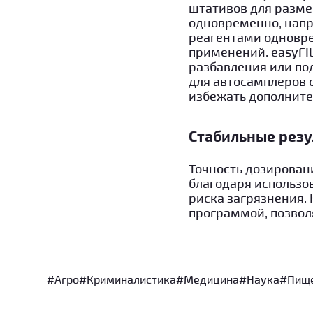
штативов для разме
одновременно, напр
реагентами одноврем
применений. easyFI
разбавления или по
для автосамплеров с
избежать дополнит
Стабильные резу
Точность дозирован
благодаря использо
риска загрязнения.
программой, позвол
#Агро
#Криминалистика
#Медицина
#Наука
#Пище