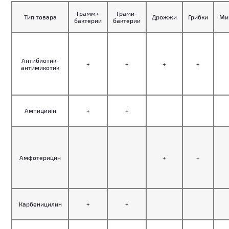
Грамм+
Грами-
Тип товара
Дрожжи
Грибки
Ми
бактерии
бактерии
Антибиотик-
+
+
+
+
антимикотик
Ампицииін
+
+
Амфотерицин
+
+
Карбеницилин
+
+