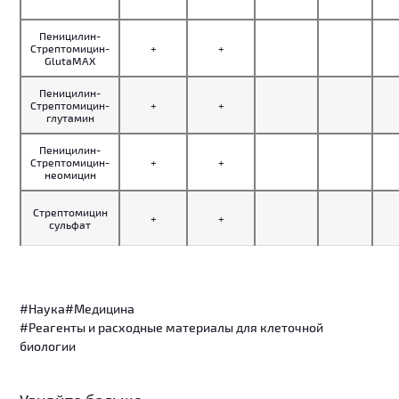
Пеницилин-
Стрептомицин-
+
+
GlutaMAX
Пеницилин-
Стрептомицин-
+
+
глутамин
Пеницилин-
Стрептомицин-
+
+
неомицин
Стрептомицин
+
+
сульфат
#Наука
#Медицина
#Реагенты и расходные материалы для клеточной
биологии