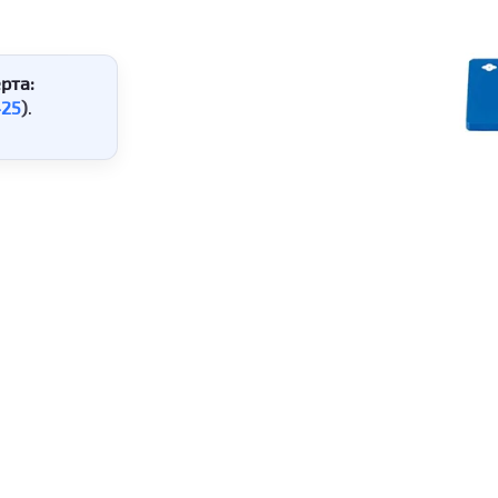
рта:
425
)
.