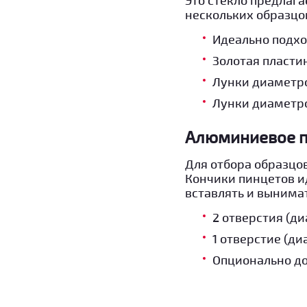
нескольких образцо
Идеально подхо
Золотая пластин
Лунки диаметро
Лунки диаметро
Алюминиевое п
Для отбора образцов
Кончики пинцетов ид
вставлять и вынимат
2 отверстия (ди
1 отверстие (ди
Опционально до