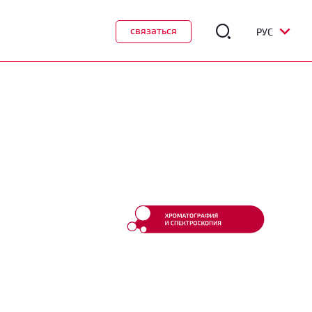
связаться
РУС