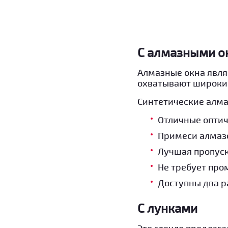
С алмазными о
Алмазные окна явл
охватывают широкий
Синтетические алмаз
Отличные оптич
Примеси алмаз
Лучшая пропуск
Не требует про
Доступны два ра
С лунками
Это стекло предлаг