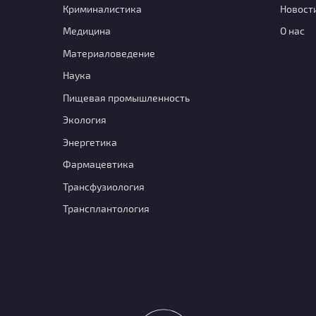
Криминалистика
Новост
Медицина
О нас
Материаловедение
Наука
Пищевая промышленность
Экология
Энергетика
Фармацевтика
Транcфузиология
Трансплантология