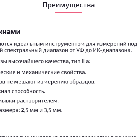
Преимущества
кнами
яются идеальным инструментом для измерений под
 спектральный диапазон от УФ до ИК-диапазона.
ы высочайшего качества, тип II a:
еские и механические свойства.
ов не мешают измерению образцов.
ная способность.
мывки растворителем.
змера: 2,5 мм и 3,5 мм.
ает идеальные условия для спектроскопии в режим