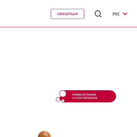
связаться
РУС