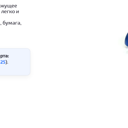
режущее
 легко и
 бумага,
рта:
425
)
.