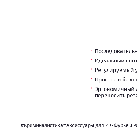
Последовательн
Идеальный конт
Регулируемый уг
Простое и безо
Эргономичный д
переносить реза
#Криминалистика
#Аксессуары для ИК-Фурьє и Р