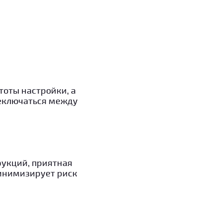
оты настройки, а
реключаться между
укций, приятная
минимизирует риск