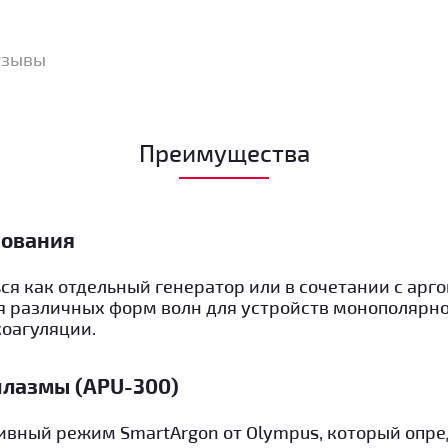
тзывы
Преимущества
зования
ся как отдельный генератор или в сочетании с ар
я различных форм волн для устройств монополярно
оагуляции.
плазмы (APU-300)
ивный режим SmartArgon от Olympus, который опре