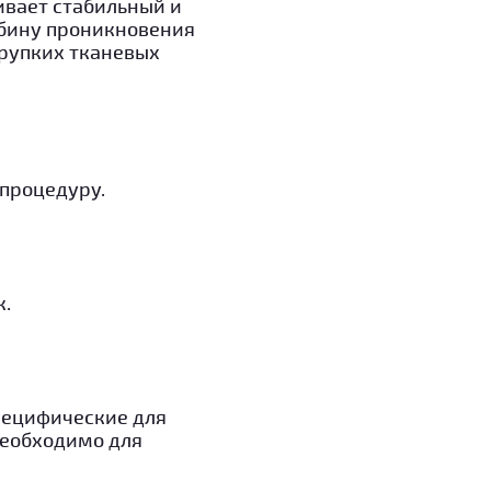
ивает стабильный и
убину проникновения
хрупких тканевых
 процедуру.
к.
пецифические для
необходимо для