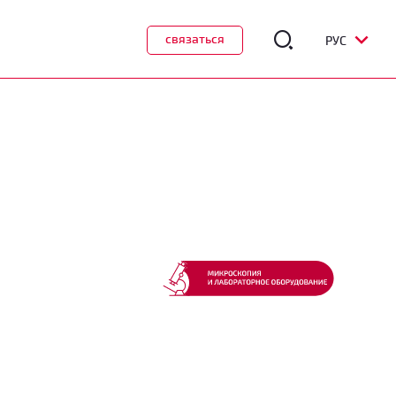
связаться
РУС