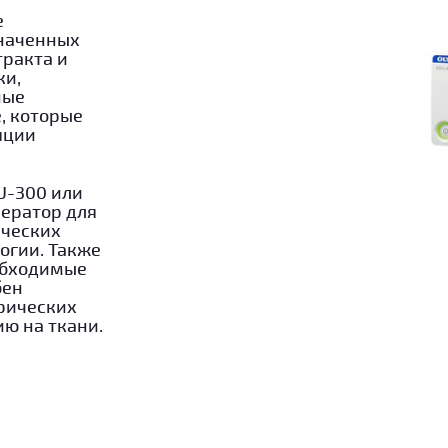
е
значенных
ракта и
ки,
ные
, которые
яции
U-300 или
ератор для
ических
огии. Также
обходимые
бен
рических
ю на ткани.