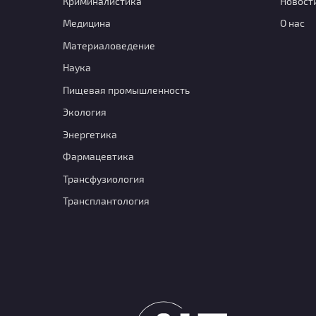
Криминалистика
Новост
Медицина
О нас
Материаловедение
Наука
Пищевая промышленность
Экология
Энергетика
Фармацевтика
Транcфузиология
Трансплантология