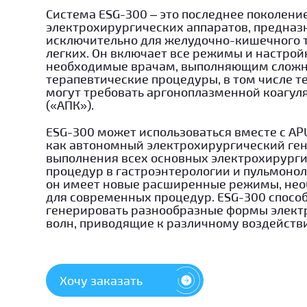
Система ESG-300 – это последнее поколени
электрохирургических аппаратов, предна
исключительно для желудочно-кишечного т
легких. Он включает все режимы и настрой
необходимые врачам, выполняющим слож
терапевтические процедуры, в том числе те
могут требовать аргоноплазменной коагул
(«АПК»).
ESG-300 может использоваться вместе с AP
как автономный электрохирургический ген
выполнения всех основных электрохирург
процедур в гастроэнтерологии и пульмонол
он имеет новые расширенные режимы, не
для современных процедур. ESG-300 спосо
генерировать разнообразные формы элект
волн, приводящие к различному воздействи
Хочу заказать