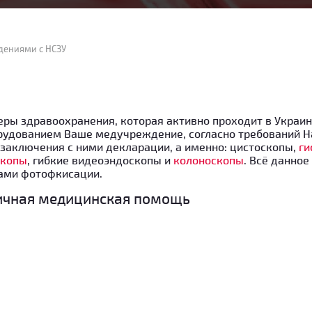
дениями с НСЗУ
еры здравоохранения, которая активно проходит в Украин
орудованием Ваше медучреждение, согласно требований 
заключения с ними декларации, а именно: цистоскопы,
ги
скопы
, гибкие видеоэндоскопы и
колоноскопы
. Всё данно
ами фотофкисации.
тичная медицинская помощь