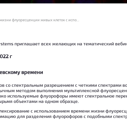
Мультиплексный анализ времени жизни флуоресценции живых клеток с использованием органических флуорофоров
ystems приглашает всех желающих на тематический вебин
022 г
Киевскому времени
в со спектральным разрешением с четкими спектрами в
бычным методом выполнения мультиплексной флуоресцен
око используемые флуорофоры имеют спектральное перек
ырьмя объектами на одном образце.
плексирование с использованием времени жизни флуоресц
рмацию для разделения флуорофоров с подобными спект