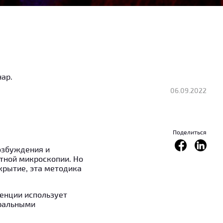
ар.
06.09.2022
Поделиться
озбуждения и
тной микроскопии. Но
рытие, эта методика
енции использует
ральными