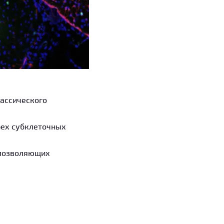
лассического
рех субклеточных
 позволяющих