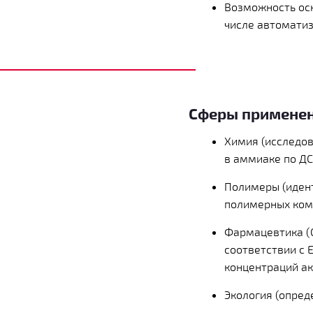
Возможность ос
числе автомати
Сферы применен
Химия (исследо
в аммиаке по ДСТ
Полимеры (иден
полимерных комп
Фармацевтика (Q
соответствии с 
концентраций ак
Экология (опред