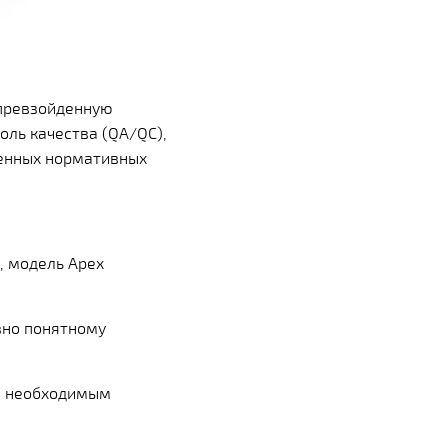
превзойденную
оль качества (QA/QC),
ленных нормативных
, модель Apex
вно понятному
 и необходимым