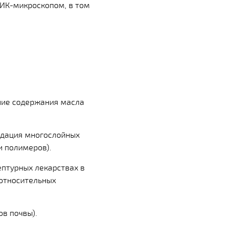
ИК-микроскопом, в том
ние содержания масла
адация многослойных
и полимеров).
птурных лекарствах в
 относительных
ов почвы).