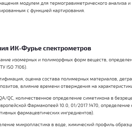
нащения модулем для термогравиметрического анализа и 
зированным с функцией картирования.
ия ИК-Фурье спектрометров
вание изомерных и полиморфных форм веществ, определе
У ISO 7106).
тификация, оценка состава полимерных материалов, дегр
озитов, влияние времени отверждения на характеристик
A/QC, количественное определение симетикона в безреце
Европейской Фармакопеей 10.0, 01/2017:1470, определение
тивных фармацевтических ингредиентов).
еление микропластика в воде, химический профиль образц