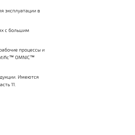
ля эксплуатации в
ях с большим
рабочие процессы и
ntific™ OMNIC™
одукции. Имеются
сть 11.