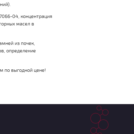
ний).
7066-04, концентрация
торных масел в
амней из почек,
ов, определение
м по выгодной цене!