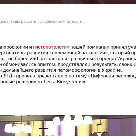
Х конгресс патологов Украины «Перспективы развития современной патологии»
микроскопии и
гистопатологии
нашей компании принял учас
рспективы развития современной патологии», который про
частие более 250 патологов из различных городов Украины
и обменивались опытом, представляли результаты своих 
ы дальнейшего развития патоморфологии в Украине.
а ЛТД» провела презентацию на тему «Цифровая революц
онные решения от Leica Biosystems»