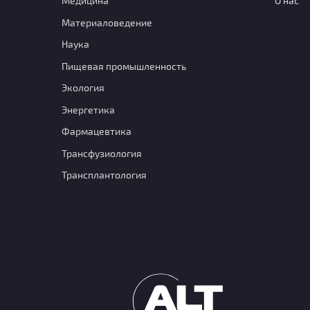
Медицина
О нас
Материаловедение
Наука
Пищевая промышленность
Экология
Энергетика
Фармацевтика
Транcфузиология
Трансплантология