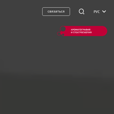
связаться
РУС