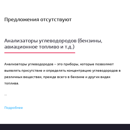
Предложения отсутствуют
Анализаторы углеводородов (бензины,
авиационное топливо и т.д.)
Анализаторы углеводородов – это приборы, которые позволяют
выявлять присутствие и определять концентрацию углеводородов в
различных веществах, прежде всего в бензине и других видах
топлива.
...
Для обнаружения углеводородов применяются несколько различных
Подробнее
методов – пламенно-ионизационный, а также каталитическая,
фотоионизационная, инфракрасная и газовая хроматография.
Пламенная ионизация считается самых эффективным методом