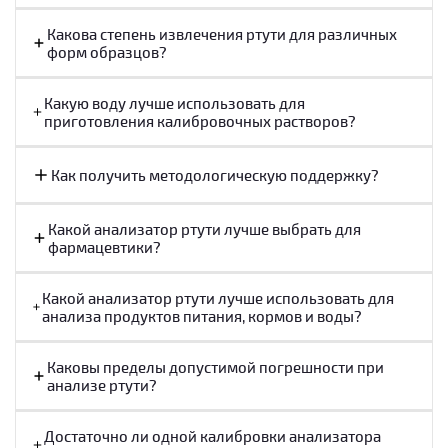
Высокая чувствительность и широкий динамический
Какова степень извлечения ртути для различных
диапазон.
форм образцов?
Точные и достоверные результаты на уровне ppt. Обнаружение от
Какую воду лучше использовать для
0,0003 до 30 000 нг в зависимости от комплектации.
приготовления калибровочных растворов?
Низкие эксплуатационные расходы.
Как получить методологическую поддержку?
70% экономии по сравнению с другими методами определения ртути.
Какой анализатор ртути лучше выбрать для
фармацевтики?
Какой анализатор ртути лучше использовать для
анализа продуктов питания, кормов и воды?
Каковы пределы допустимой погрешности при
анализе ртути?
Достаточно ли одной калибровки анализатора