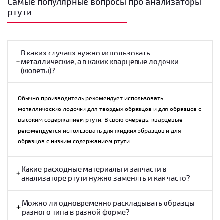
Самые популярные вопросы про анализаторы
популярность благодаря низкому пределу обнаружения, а также своей
ртути
способности эффективно анализировать как жидкие и твердые, так и
газовые матрицы.
Технология прямого анализа ртути от компании Milestone Srl
устанавливает стандарт скорости и точности обработки, предлагая
В каких случаях нужно использовать
металлические, а в каких кварцевые лодочки
вдвое большую производительность, чем традиционные методы с
(кюветы)?
использованием холодного пара при меньшей стоимости за образец.
Анализаторы ртути от Milestone Srl являются самыми успешными на
рынке: более 1800 единиц установлено в 80 странах мира.
Обычно производитель рекомендует использовать
металлические лодочки для твердых образцов и для образцов с
Основные преимущества:
высоким содержанием ртути. В свою очередь, кварцевые
рекомендуется использовать для жидких образцов и для
Не требуется подготовка образца.
образцов с низким содержанием ртути.
Нет необходимости в кислотном разложении или другой обработке
образца перед анализом.
Какие расходные материалы и запчасти в
анализаторе ртути нужно заменять и как часто?
Результаты примерно через 5 минут.
Можно ли одновременно раскладывать образцы
Значительно сокращает время выполнения анализов и повышает
разного типа в разной форме?
производительность вашей лаборатории.