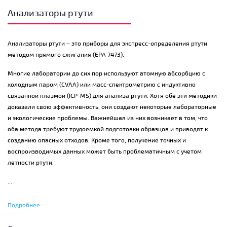
Анализаторы ртути
Анализаторы ртути – это приборы для экспресс-определения ртути
методом прямого сжигания (EPA 7473).
Многие лаборатории до сих пор используют атомную абсорбцию с
холодным паром (CVAA) или масс-спектрометрию с индуктивно
связанной плазмой (ICP-MS) для анализа ртути. Хотя обе эти методики
доказали свою эффективность, они создают некоторые лабораторные
и экологические проблемы. Важнейшая из них возникает в том, что
оба метода требуют трудоемкой подготовки образцов и приводят к
созданию опасных отходов. Кроме того, получение точных и
воспроизводимых данных может быть проблематичным с учетом
летности ртути.
...
Метод EPA 7473 не нуждается в пробоподготовке и позволяет
Подробнее
значительно экономить время. Прямой анализ ртути приобрел