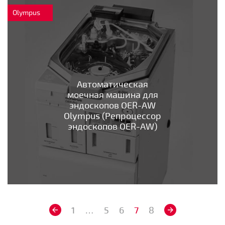
Olympus
Автоматическая
моечная машина для
эндоскопов OER-AW
Olympus (Репроцессор
эндоскопов OER-AW)
1
…
5
6
7
8