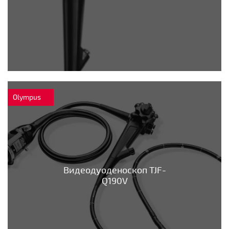
Olympus
Видеодуоденоскоп TJF-
Q190V