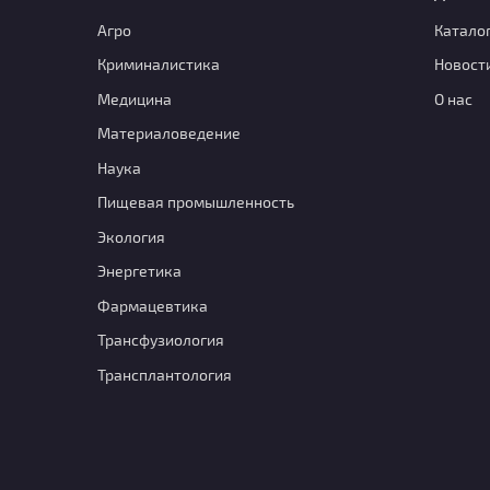
Агро
Катало
Криминалистика
Новост
Медицина
О нас
Материаловедение
Наука
Пищевая промышленность
Экология
Энергетика
Фармацевтика
Транcфузиология
Трансплантология