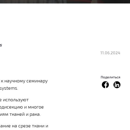
s
11.06.2024
Поделиться
я к научному семинару
osystems.
ые используют
одисекцию и многое
иям тканей и рака.
ание на срезе ткани и