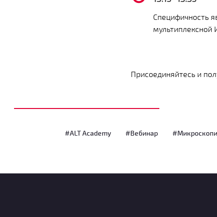
Специфичность я
мультиплексной И
Присоединяйтесь и пол
#ALT Academy
#Вебинар
#Микроскопи