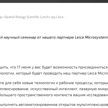
Учебный образовательный семинар «Spatial Biology Scientific Lunch» від Leica Microsystems
 научный семинар от нашего партнера Leica Microsystem
щить, что 17 июня у вас будет возможность присоединитьс
иологии, который будет проводить наш партнер Leica Micr
те для себя новые технологии и рабочие процессы, котор
плексирование, искусственный интеллект, лазерную микр
 большего пространственного контекста вашим исследован
 выполнять автоматизированное открытое мультиплексиров