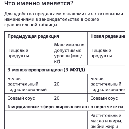
Что именно меняется?
Для удобства предлагаем ознакомиться с основынми
изменениями в законодательстве в форме
сравнительной таблицы.
Предыдущая редакция
Новая редакция
Максимально
Пищевые
допустимые
Пищевые
продукты
уровни (мкг/
продукты
кг)
3-монохлоропропандиол (3-МХПД)
Белок
Белок
растительный
20
растительный
гидролизованный
гидролизованны
Соевый соус
20
Соевый соус
Глицидиловые эфиры жирных кислот в пересчете на г
Растительные
масла и жиры,
рыбий жир и