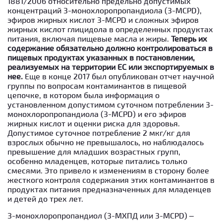
1881/2006 относительно предельно допустимых
концентраций 3-монохлоропропандиола (3-MCPD),
эфиров жирных кислот 3-MCPD и сложных эфиров
жирных кислот глицидола в определенных продуктах
питания, включая пищевые масла и жиры.
Теперь их
содержание обязательно должно контролироваться в
пищевых продуктах указанных в постановлении,
реализуемых на территории ЕС или экспортируемых в
нее.
Еще в конце 2017 был опубликован отчет научной
группы по вопросам контаминантов в пищевой
цепочке, в котором была информация о
установленном допустимом суточном потреблении 3-
монохлоропропандиола (3-MCPD) и его эфиров
жирных кислот и оценки риска для здоровья.
Допустимое суточное потребление 2 мкг/кг для
взрослых обычно не превышалось, но наблюдалось
превышение для младших возрастных групп,
особенно младенцев, которые питались только
смесями. Это привело к изменениям в сторону более
жесткого контроля содержания этих контаминантов в
продуктах питания предназначенных для младенцев
и детей до трех лет.
3-монохлоропропандиол (3-МХПД или 3-MCPD) –