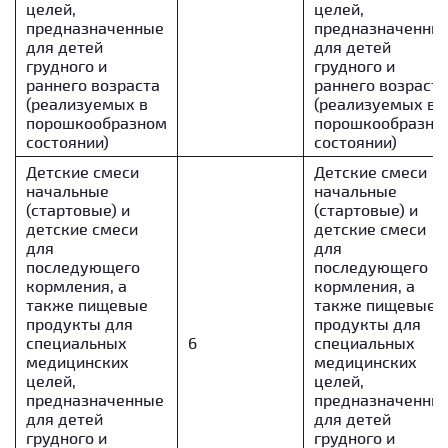
целей,
целей,
предназначенные
предназначенны
для детей
для детей
грудного и
грудного и
раннего возраста
раннего возраста
(реализуемых в
(реализуемых в
порошкообразном
порошкообразно
состоянии)
состоянии)
Детские смеси
Детские смеси
начальные
начальные
(стартовые) и
(стартовые) и
детские смеси
детские смеси
для
для
последующего
последующего
кормления, а
кормления, а
также пищевые
также пищевые
продукты для
продукты для
специальных
6
специальных
медицинских
медицинских
целей,
целей,
предназначенные
предназначенны
для детей
для детей
грудного и
грудного и