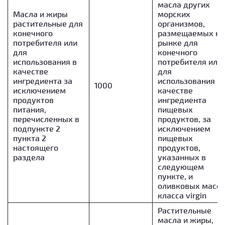
масла других
Масла и жиры
морских
растительные для
организмов,
конечного
размещаемых на
потребителя или
рынке для
для
конечного
использования в
потребителя или
качестве
для
ингредиента за
использования в
1000
исключением
качестве
продуктов
ингредиента
питания,
пищевых
перечисленных в
продуктов, за
подпункте 2
исключением
пункта 2
пищевых
настоящего
продуктов,
раздела
указанных в
следующем
пункте, и
оливковых масе
класса virgin
Растительные
масла и жиры,