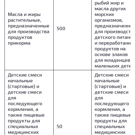
рыбий жир и
масла других
Масла и жиры
морских
растительные,
организмов,
предназначенные
предназначенны
500
для производства
для производств
продуктов
детского питани
прикорма
и переработанны
продуктов на
основе злаков
для младенцев и
маленьких детей
Детские смеси
Детские смеси
начальные
начальные
(стартовые) и
(стартовые) и
детские смеси
детские смеси
для
для
последующего
последующего
кормления, а
кормления, а
также пищевые
также пищевые
продукты для
продукты для
специальных
50
специальных
медицинских
медицинских