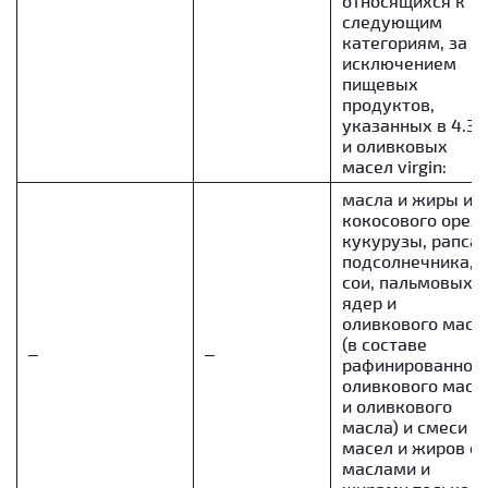
относящихся к
следующим
категориям, за
исключением
пищевых
продуктов,
указанных в 4.3.2
и оливковых
масел virgin:
масла и жиры из
кокосового ореха
кукурузы, рапса,
подсолнечника,
сои, пальмовых
ядер и
оливкового масл
(в составе
–
–
рафинированног
оливкового масл
и оливкового
масла) и смеси
масел и жиров с
маслами и