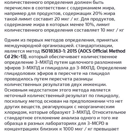
количественного определения должен быть
перечислен в соответствии с содержанием жира,
например для продуктов, содержащих 20% жира
такой лимит составит 20 мкг / кг. Для продуктов,
содержание жира в которых менее 10%, лимит
количественного определения составляет 10 мкг / кг
Одним из первых методов определения, принятых
международной организацией. стандартизации,
является метод
ISO18363-1: 2015 (AOCS Official Method
Cd 29c-13)
, который обеспечивает количественное
определение 3-МХПД путем щелочного разложения
эфиров 3-МХПД и глицидола до 3-МХПД. Определение
глицидолових эфиров в пересчете на глицидол
проводилось путем пересчета разницы
количественных результатов двух инжекции.
Основным недостатком этого метода является
неточный количественный результат по глицидолу,
поскольку метод основан на предположении что нет
других веществ, реагирующих с неорганическим
хлоридом, которые образуют 3-МХПД. Относительное
стандартное отклонение анализа одного и того же
образца в разных лабораториях для 3-MCPD в
концентрациях близких к 1000 мкг / кг превышает