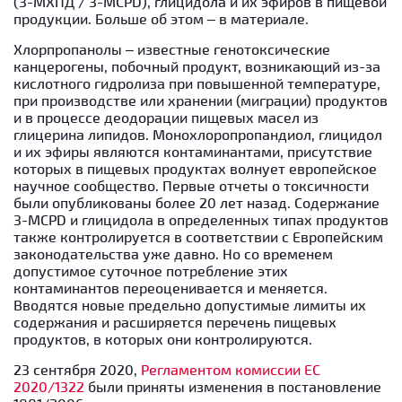
(3-МХПД / 3-MCPD), глицидола и их эфиров в пищевой
продукции. Больше об этом – в материале.
Хлорпропанолы – известные генотоксические
канцерогены, побочный продукт, возникающий из-за
кислотного гидролиза при повышенной температуре,
при производстве или хранении (миграции) продуктов
и в процессе деодорации пищевых масел из
глицерина липидов. Монохлоропропандиол, глицидол
и их эфиры являются контаминантами, присутствие
которых в пищевых продуктах волнует европейское
научное сообщество. Первые отчеты о токсичности
были опубликованы более 20 лет назад. Содержание
3-MCPD и глицидола в определенных типах продуктов
также контролируется в соответствии с Европейским
законодательства уже давно. Но со временем
допустимое суточное потребление этих
контаминантов переоценивается и меняется.
Вводятся новые предельно допустимые лимиты их
содержания и расширяется перечень пищевых
продуктов, в которых они контролируются.
23 сентября 2020,
Регламентом комиссии ЕС
2020/1322
были приняты изменения в постановление