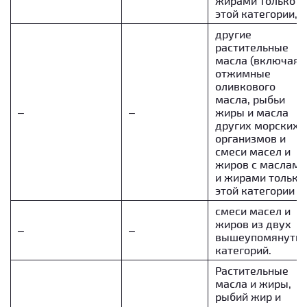
жирами только
этой категории,
другие
растительные
масла (включая
отжимные
оливкового
масла, рыбьи
–
–
жиры и масла
других морских
организмов и
смеси масел и
жиров с маслами
и жирами только
этой категории
смеси масел и
жиров из двух
–
–
вышеупомянуты
категорий.
Растительные
масла и жиры,
рыбий жир и