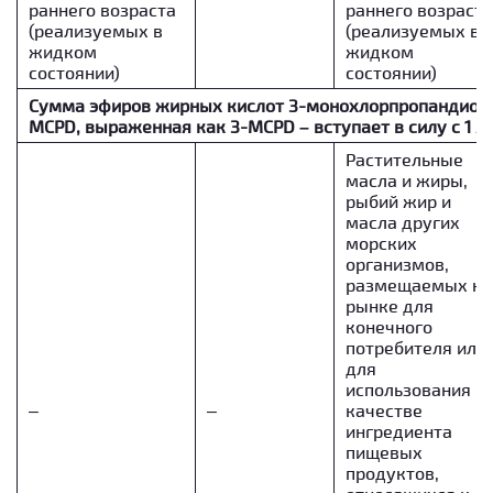
раннего возраста
раннего возраста
(реализуемых в
(реализуемых в
жидком
жидком
состоянии)
состоянии)
Сумма эфиров жирных кислот 3-монохлорпропандиола
MCPD, выраженная как 3-MCPD – вступает в силу с 1 я
Растительные
масла и жиры,
рыбий жир и
масла других
морских
организмов,
размещаемых на
рынке для
конечного
потребителя или
для
использования в
–
–
качестве
ингредиента
пищевых
продуктов,