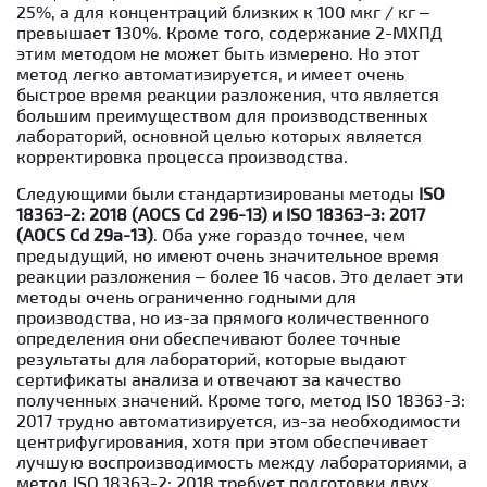
25%, а для концентраций близких к 100 мкг / кг –
превышает 130%. Кроме того, содержание 2-МХПД
этим методом не может быть измерено. Но этот
метод легко автоматизируется, и имеет очень
быстрое время реакции разложения, что является
большим преимуществом для производственных
лабораторий, основной целью которых является
корректировка процесса производства.
Следующими были стандартизированы методы
ISO
18363-2: 2018 (AOCS Cd 296-13) и ISO 18363-3: 2017
(AOCS Cd 29а-13)
. Оба уже гораздо точнее, чем
предыдущий, но имеют очень значительное время
реакции разложения – более 16 часов. Это делает эти
методы очень ограниченно годными для
производства, но из-за прямого количественного
определения они обеспечивают более точные
результаты для лабораторий, которые выдают
сертификаты анализа и отвечают за качество
полученных значений. Кроме того, метод ISO 18363-3:
2017 трудно автоматизируется, из-за необходимости
центрифугирования, хотя при этом обеспечивает
лучшую воспроизводимость между лабораториями, а
метод ISO 18363-2: 2018 требует подготовки двух