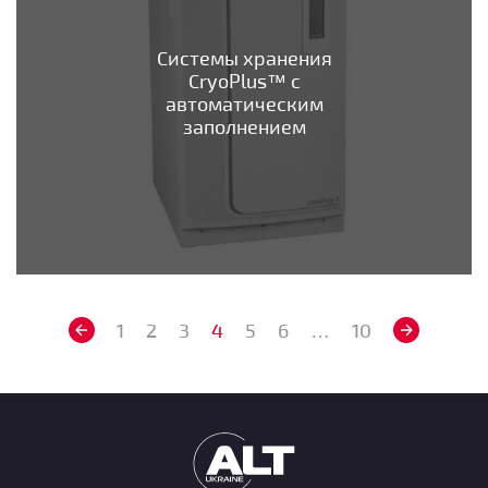
Системы хранения
CryoPlus™ с
автоматическим
заполнением
1
2
3
4
5
6
…
10