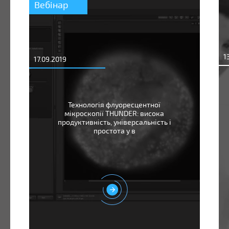
Вебінар
1
17.09.2019
Технологія флуоресцентної
мікроскопії THUNDER: висока
продуктивність, універсальність і
простота у в