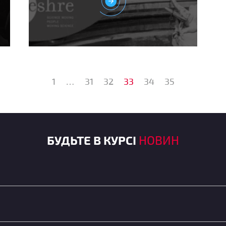
1
…
31
32
33
34
35
БУДЬТЕ В КУРСІ
НОВИН