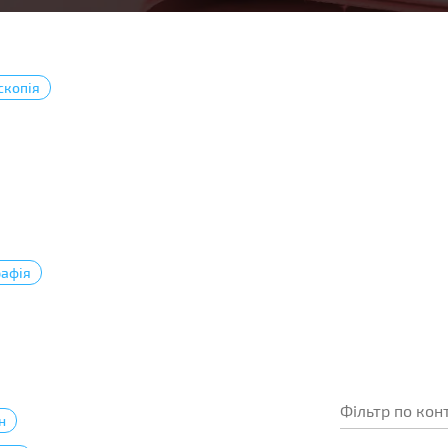
скопія
афія
н