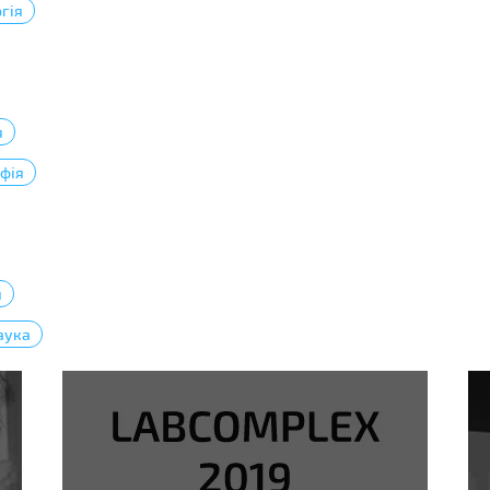
гія
я
фія
я
аука