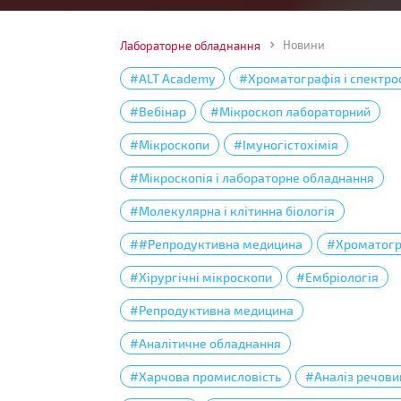
Новини
Лабораторне обладнання
#ALT Academy
#Хроматографія і спектро
#Вебінар
#Мікроскоп лабораторний
#Мікроскопи
#Імуногістохімія
#Мікроскопія і лабораторне обладнання
#Молекулярна і клітинна біологія
##Репродуктивна медицина
#Хроматогр
#Хірургічні мікроскопи
#Ембріологія
#Репродуктивна медицина
#Аналітичне обладнання
#Харчова промисловість
#Аналіз речови