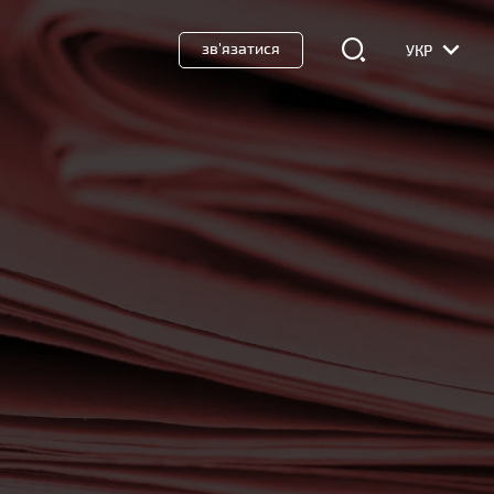
зв'язатися
УКР