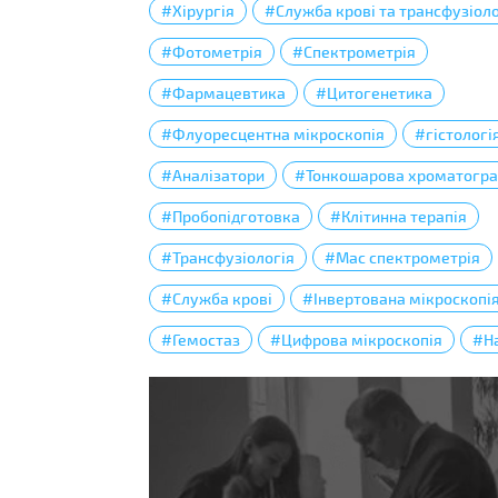
#Хірургія
#Служба крові та трансфузіоло
#Фотометрія
#Спектрометрія
#Фармацевтика
#Цитогенетика
#Флуоресцентна мікроскопія
#гістологі
#Аналізатори
#Тонкошарова хроматогра
#Пробопідготовка
#Клітинна терапія
#Трансфузіологія
#Мас спектрометрія
#Служба крові
#Інвертована мікроскопі
#Гемостаз
#Цифрова мікроскопія
#Н