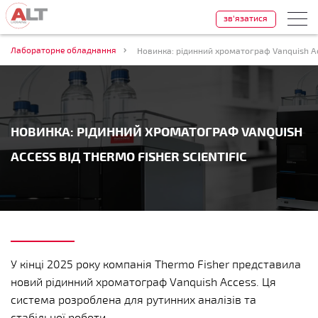
зв'язатися
Лабораторне обладнання
Новинка: рідинний хроматограф Vanquish Acce
НОВИНКА: РІДИННИЙ ХРОМАТОГРАФ VANQUISH
ACCESS ВІД THERMO FISHER SCIENTIFIC
У кінці 2025 року компанія Thermo Fisher представила
новий рідинний хроматограф Vanquish Access. Ця
система розроблена для рутинних аналізів та
стабільної роботи.