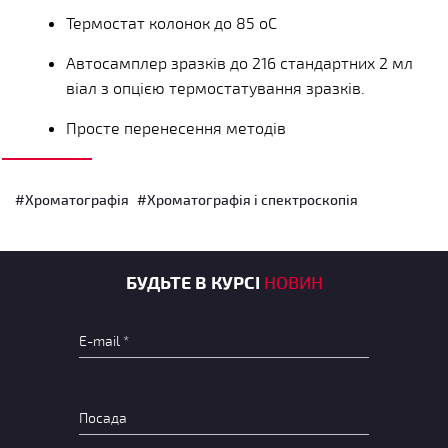
Термостат колонок до 85
о
С
Автосамплер зразків до 216 стандартних 2 мл
віал з опцією термостатування зразків.
Просте перенесення методів
#Хроматографія
#Хроматографія і спектроскопія
БУДЬТЕ В КУРСІ
НОВИН