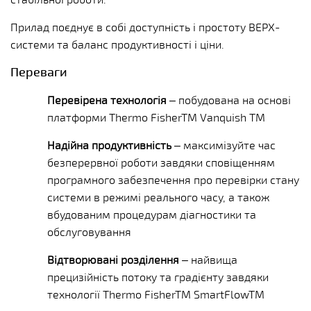
Прилад поєднує в собі доступність і простоту ВЕРХ-
системи та баланс продуктивності і ціни.
Переваги
Перевірена технологія
– побудована на основі
платформи Thermo Fisher
TM
Vanquish
TM
Надійна продуктивність
– максимізуйте час
безперервної роботи завдяки сповіщенням
програмного забезпечення про перевірки стану
системи в режимі реального часу, а також
вбудованим процедурам діагностики та
обслуговування
Відтворювані розділення
– найвища
прецизійність потоку та градієнту завдяки
технології Thermo Fisher
TM
SmartFlow
TM