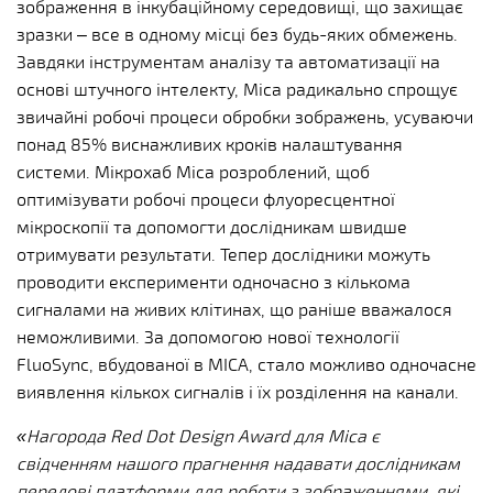
зображення в інкубаційному середовищі, що захищає
зразки – все в одному місці без будь-яких обмежень.
Завдяки інструментам аналізу та автоматизації на
основі штучного інтелекту, Mica радикально спрощує
звичайні робочі процеси обробки зображень, усуваючи
понад 85% виснажливих кроків налаштування
системи. Мікрохаб Mica розроблений, щоб
оптимізувати робочі процеси флуоресцентної
мікроскопії та допомогти дослідникам швидше
отримувати результати. Тепер дослідники можуть
проводити експерименти одночасно з кількома
сигналами на живих клітинах, що раніше вважалося
неможливими. За допомогою нової технології
FluoSync, вбудованої в MICA, стало можливо одночасне
виявлення кількох сигналів і їх розділення на канали.
«Нагорода Red Dot Design Award для Mica є
свідченням нашого прагнення надавати дослідникам
передові платформи для роботи з зображеннями, які