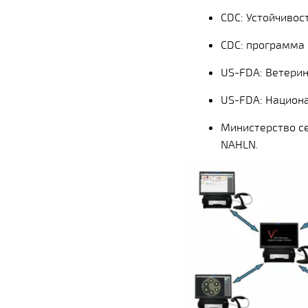
CDC: Устойчивос
CDC: программа
US-FDA: Ветерин
US-FDA: Национ
Министерство се
NAHLN.