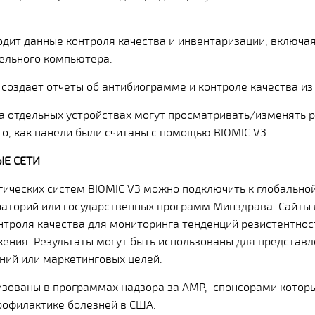
одит данные контроля качества и инвентаризации, включая
дельного компьютера.
оздает отчеты об антибиограмме и контроле качества из
а отдельных устройствах могут просматривать/изменять 
го, как панели были считаны с помощью BIOMIC V3.
ЫЕ СЕТИ
ических систем BIOMIC V3 можно подключить к глобальной
раторий или государственных программ Минздрава. Сайты 
онтроля качества для мониторинга тенденций резистентнос
ения. Результаты могут быть использованы для представ
ний или маркетинговых целей.
изованы в программах надзора за AMР, спонсорами котор
рофилактике болезней в США: