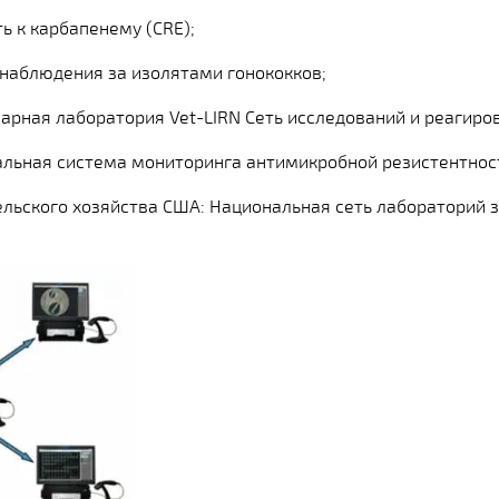
ть к карбапенему (CRE);
 наблюдения за изолятами гонококков;
арная лаборатория Vet-LIRN Сеть исследований и реагиро
альная система мониторинга антимикробной резистентно
льского хозяйства США: Национальная сеть лабораторий 