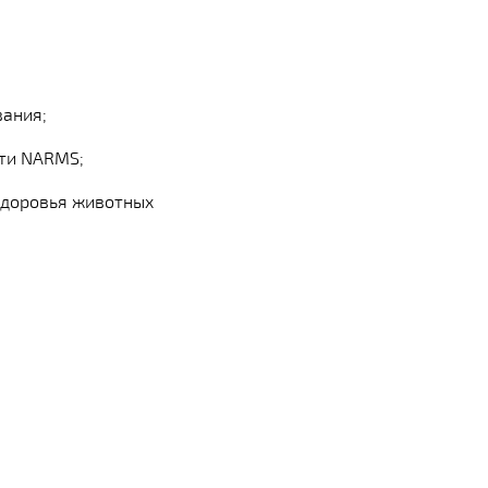
вания;
сти NARMS;
здоровья животных