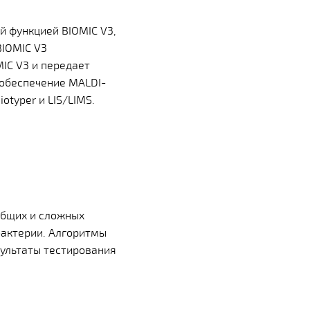
 функцией BIOMIC V3,
BIOMIC V3
MIC V3 и передает
 обеспечение MALDI-
otyper и LIS/LIMS.
общих и сложных
бактерии. Алгоритмы
зультаты тестирования