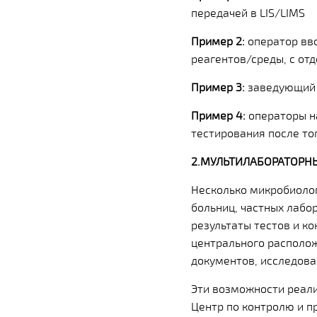
передачей в LIS/LIMS
Пример 2:
оператор вв
реагентов/среды, с от
Пример 3:
заведующий с
Пример 4:
операторы н
тестирования после то
2.МУЛЬТИЛАБОРАТОРН
Несколько микробиолог
больниц, частных лабо
результаты тестов и к
центрального располож
документов, исследова
Эти возможности реал
Центр по контролю и п