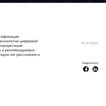
нтификации
технологии цифровой
05.07.2024
нтерпретации
ях и рекомендуемых
егодня же расскажем о
Поделиться