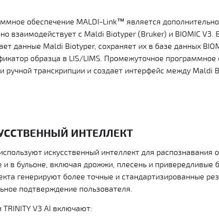
ммное обеспечение MALDI-Link™ является дополнительной
о взаимодействует с Maldi Biotyper (Bruker) и BIOMIC V3. 
т данные Maldi Biotyper, сохраняет их в базе данных BIO
фикатор образца в LIS/LIMS. Промежуточное программное
 ручной транскрипции и создает интерфейс между Maldi Bi
СКУССТВЕННЫЙ ИНТЕЛЛЕКТ
3 используют искусственный интеллект для распознавания 
е и в бульоне, включая дрожжи, плесень и привередливые 
екта генерируют более точные и стандартизированные ре
ьное подтверждение пользователя.
 TRINITY V3 AI включают: