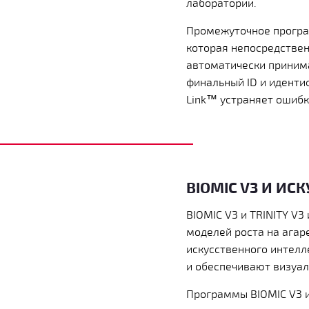
лаборатории.
Промежуточное програ
которая непосредственн
автоматически принимае
финальный ID и иденти
Link™ устраняет ошибки
BIOMIC V3 И И
BIOMIC V3 и TRINITY V
моделей роста на агар
искусственного интелл
и обеспечивают визуал
Программы BIOMIC V3 и