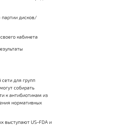
 партии дисков/
 своего кабинета
результаты
 сети для групп
могут собирать
ти к антибиотикам из
ления нормативных
ых выступают US-FDA и