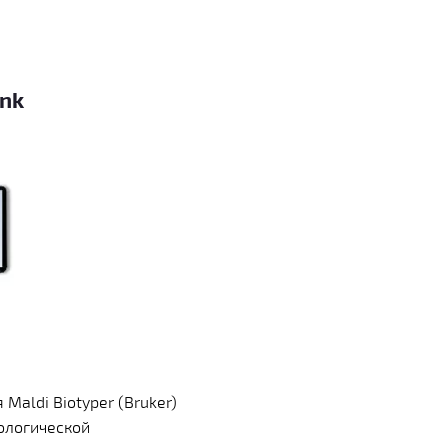
nk
aldi Biotyper (Bruker)
ологической