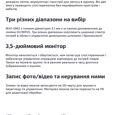
джерело світла, акумулятор і пристрій для запису в одному. Він дає
змогу проводити спостереження без периферійних пристроїв і
кабелів.
Три різних діапазони на вибір
MAF-DM2 з тонким діаметром 3,1 мм є останнім доповненням до
лінійки OLYMPUS. Три різних діапазони охоплюють широкий спектр
потреб в області управління дихальними шляхами і бронхоскопії.
3,5-дюймовий монітор
Монітор нахиляється і обертається, чим полегшує спостереження і
забезпечує
управління операцією відповідно до потреб лікаря.
Також ви можете зручно та в режимі реального часу ділитися
зображенням з іншими.
Запис фото/відео та керування ними
Знімки та відео можна записувати на SD-карту для зручного
перегляду та управління. Матеріал можна легко перенести на ПК
для додаткової
обробки.