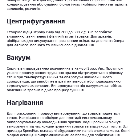
концентрування або сушіння біологічних і небіологічних матеріалів,
залишків, розчинів.
Центрифугування
Створює відцентрову силу від 200 до 500 x g, яка запобігає
злипанню, закипанню і фізичній втраті зразка. Для зразків,
відібраних для висушування, розчинник осідає на дно контейнера
для легкого, повного та кількісного відновлення.
Вакуум
Сприяє випаровуванню розчинника в камері SpeedVac.
Протягом
усього процесу концентрування зразки підтримуються в рідкому
стані при температурі нижче температури навколишнього
середовища, що запобігає втраті активності або пошкодженню
термочутливих речовин. Випаровування під вакуумом запобігає
окисленню зразків під час процесу сушіння.
Нагрівання
Для прискорення процесу випаровування до зразків подається
тепло. Нагрівання необхідне для протидії екстремальному
випаровувальному охолодженню зразків. Водні розчини можуть
замерзнути під час концентрування зразка за відсутності тепла. Всі
прилади SpeedVac оснащені вбудованими нагрівачами камери. Деякі
моделі оснащені випромінюючими лампами для забезпечення