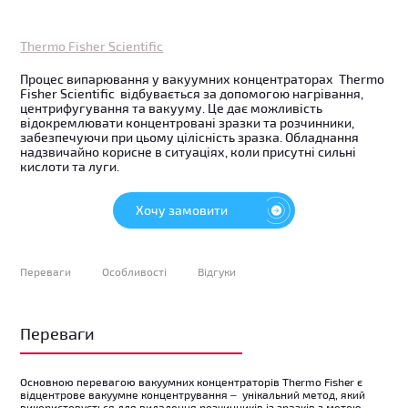
Thermo Fisher Scientific
Процес випарювання у вакуумних концентраторах Thermo
Fisher Scientific відбувається за допомогою нагрівання,
центрифугування та вакууму. Це дає можливість
відокремлювати концентровані зразки та розчинники,
забезпечуючи при цьому цілісність зразка. Обладнання
надзвичайно корисне в ситуаціях, коли присутні сильні
кислоти та луги.
Хочу замовити
Переваги
Особливості
Відгуки
Переваги
Основною перевагою вакуумних концентраторів Thermo Fisher є
відцентрове вакуумне концентрування – унікальний метод, який
використовується для видалення розчинників із зразків з метою