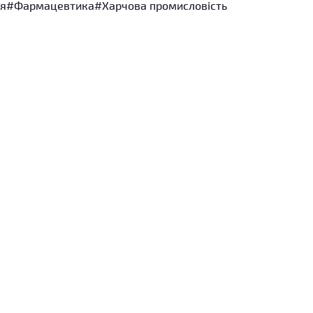
ія
#Фармацевтика
#Харчова промисловість