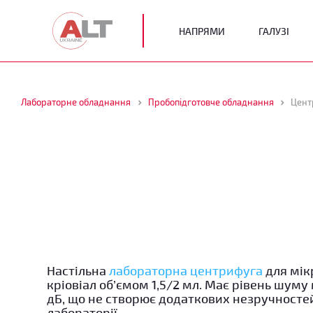
НАПРЯМИ
ГАЛУЗІ
Лабораторне обладнання
Пробопідготовче обладнання
Цент
Настільна
лабораторна центрифуга
для мік
кріовіал об’ємом 1,5/2 мл. Має рівень шуму
дБ, що не створює додаткових незручносте
лабораторії.