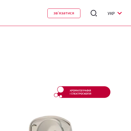
зв'язатися
УКР