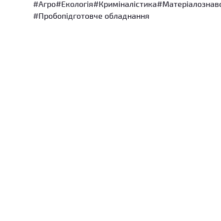
#Агро
#Екологія
#Криміналістика
#Матеріалознав
#Пробопідготовче обладнання