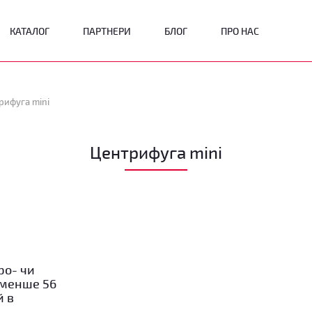
КАТАЛОГ
ПАРТНЕРИ
БЛОГ
ПРО НАС
рифуга mini
Центрифуга mini
ро- чи
 менше 56
й в