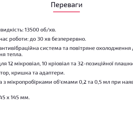
Переваги
идкість: 13500 об/хв.
ас роботи: до 30 хв безперервно.
антивібраційна система та повітряне охолодження д
ня тепла.
ля 12 мікровіал, 10 кріовіал та 32-позиційної плашки
тор, кришка та адаптери.
з мікропробірками об’ємами 0,2 та 0,5 мл при ная
45 x 145 мм.