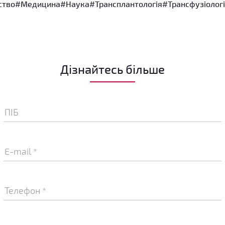
ство
#Медицина
#Наука
#Трансплантологія
#Трансфузіолог
Дізнайтесь більше