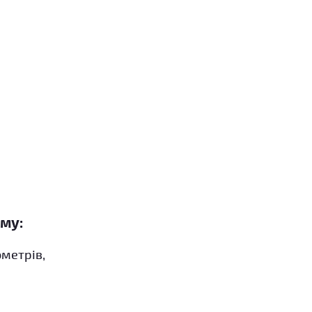
му:
метрів,