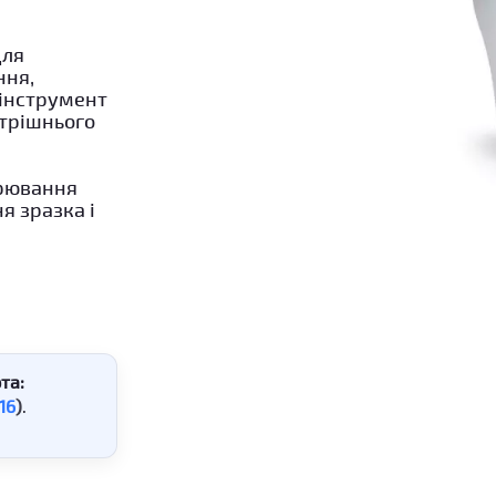
для
ння,
 інструмент
утрішнього
ірювання
я зразка і
та:
16
)
.