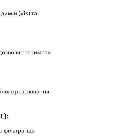
димій (Vis) та
дозволяє отримати
йного розсіювання
E):
 фільтра, що