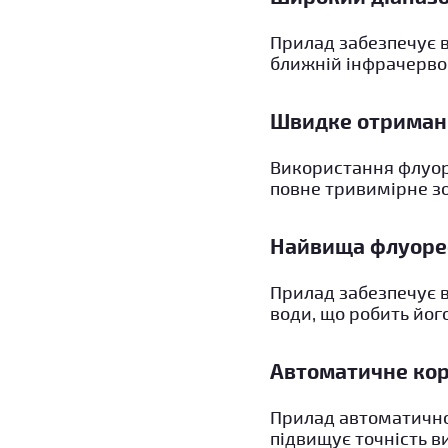
Прилад забезпечує в
ближній інфрачервоні
Швидке отриман
Використання флуор
повне тривимірне з
Найвища флуорес
Прилад забезпечує 
води, що робить йог
Автоматичне кори
Прилад автоматично 
підвищує точність в