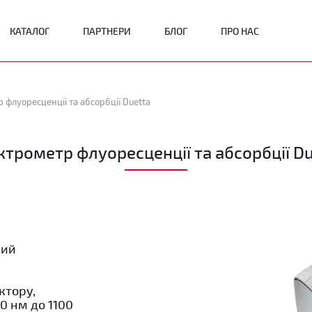
КАТАЛОГ
ПАРТНЕРИ
БЛОГ
ПРО НАС
 флуоресценції та абсорбції Duetta
ктрометр флуоресценції та абсорбції Du
кий
ктору,
0 нм до 1100