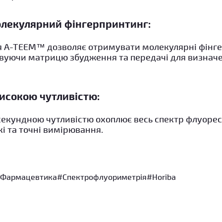
лекулярний фінгерпринтинг:
ія A-TEEM™ дозволяє отримувати молекулярні фінг
вуючи матрицю збудження та передачі для визначе
високою чутливістю:
секундною чутливістю охоплює весь спектр флуорес
і та точні вимірювання.
Фармацевтика
#Спектрофлуориметрія
#Horiba