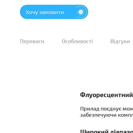
Хочу замовити
Переваги
Особливості
Відгуки
Флуоресцентний 
Прилад поєднує мож
забезпечуючи компл
Широкий діапазо