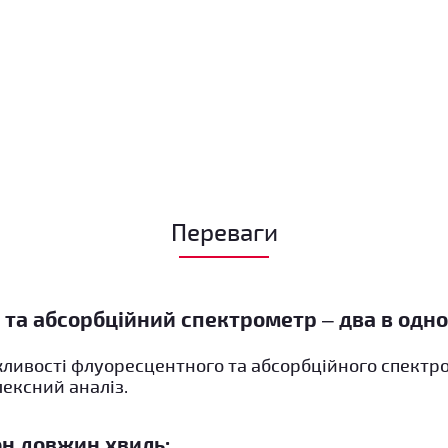
Переваги
та абсорбційний спектрометр – два в одно
ливості флуоресцентного та абсорбційного спектро
ексний аналіз.
н довжин хвиль: