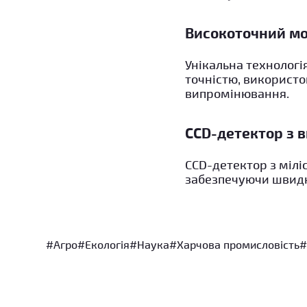
Високоточний мо
Унікальна технолог
точністю, використо
випромінювання.
CCD-детектор з 
CCD-детектор з мілі
забезпечуючи швидк
#Агро
#Екологія
#Наука
#Харчова промисловість
#