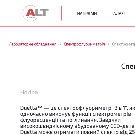
НАПРЯМИ
ГАЛУЗІ
Лабораторне обладнання
Спектрофлуориметрія
Спектрометр
Спе
Horiba
Duetta™ — це спектрофлуориметр “3 в 1”, я
одночасно виконує функції спектрометрів
флуоресценції та поглинання. Завдяки
високошвидкісному вбудованому CCD-дете
Duetta може отримати повний спектр від 25