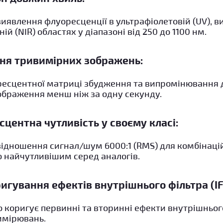
иявлення флуоресценції в ультрафіолетовій (UV), ви
й (NIR) областях у діапазоні від 250 до 1100 нм.
ня тривимірних зображень:
есцентної матриці збудження та випромінювання 
ображення менш ніж за одну секунду.
центна чутливість у своєму класі:
відношення сигнал/шум 6000:1 (RMS) для комбінаці
о найчутливішим серед аналогів.
гування ефектів внутрішнього фільтра (IF
коригує первинні та вторинні ефекти внутрішнього
имірювань.