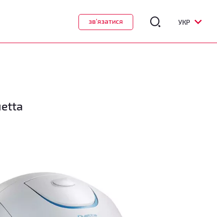
зв'язатися
УКР
etta