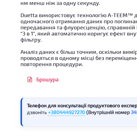
нм менш ніж за одну секунду.
Duetta використовує технологію A-TEEM™ 
одночасного отримання даних про поглина
передавання та флуоресценцію, справжній
“3 в 1”, який автоматично коригує ефект вн
фільтру.
Аналіз даних є більш точним, оскільки вим
проводяться в одному місці без переміщенн
повторення процедури.
Брошура
Телефон для консультації продуктового експер
дзвоніть
+380444927270
(Внутрішній номер
34