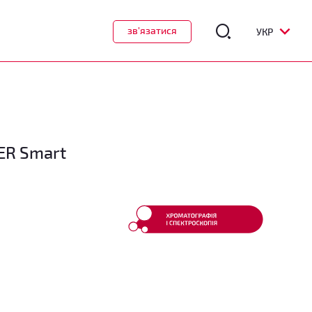
зв'язатися
УКР
ER Smart