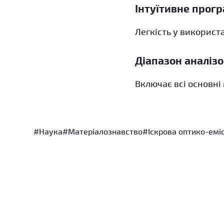
Інтуїтивне прог
Легкість у використ
Діапазон аналізо
Включає всі основні 
#Наука
#Матеріалознавство
#Іскрова оптико-емі