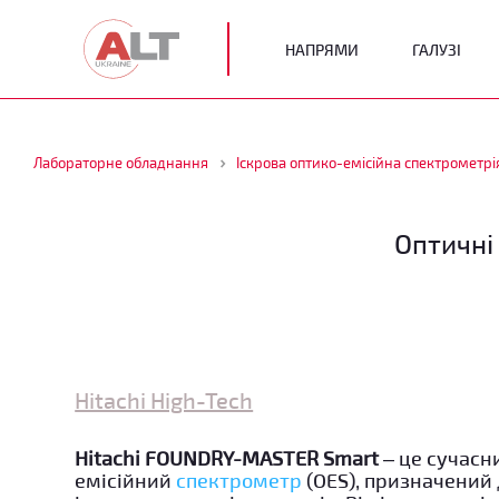
НАПРЯМИ
ГАЛУЗІ
Лабораторне обладнання
Іскрова оптико-емісійна спектрометрі
Оптичні
Hitachi High-Tech
Hitachi FOUNDRY-MASTER Smart
– це сучасн
емісійний
спектрометр
(OES), призначений 