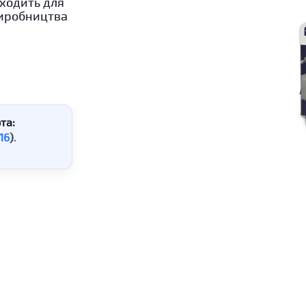
дходить для
виробництва
та:
16
)
.