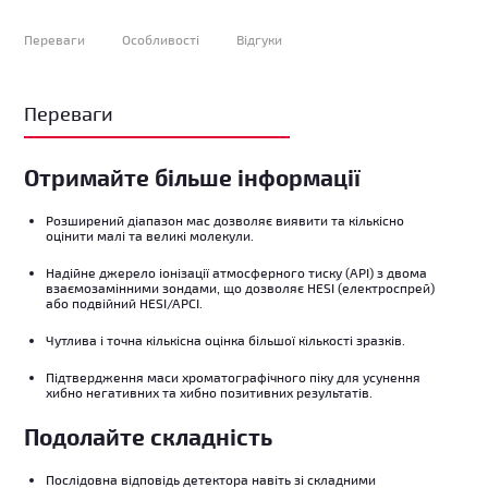
Переваги
Особливості
Відгуки
Переваги
Отримайте більше інформації
Розширений діапазон мас дозволяє виявити та кількісно
оцінити малі та великі молекули.
Надійне джерело іонізації атмосферного тиску (API) з двома
взаємозамінними зондами, що дозволяє HESI (електроспрей)
або подвійний HESI/APCI.
Чутлива і точна кількісна оцінка більшої кількості зразків.
Підтвердження маси хроматографічного піку для усунення
хибно негативних та хибно позитивних результатів.
Подолайте складність
Послідовна відповідь детектора навіть зі складними