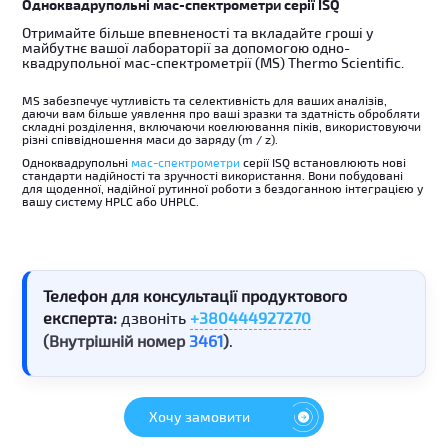
Одноквадрупольні мас-спектрометри серії ISQ
Отримайте більше впевненості та вкладайте гроші у
майбутнє вашої лабораторії за допомогою одно-
квадрупольної мас-спектрометрії (MS) Thermo Scientific.
MS забезпечує чутливість та селективність для ваших аналізів,
даючи вам більше уявлення про ваші зразки та здатність обробляти
складні розділення, включаючи коелюювання піків, використовуючи
різні співвідношення маси до заряду (m / z).
Одноквадрупольні
мас-спектрометри
серії ISQ встановлюють нові
стандарти надійності та зручності використання. Вони побудовані
для щоденної, надійної рутинної роботи з бездоганною інтеграцією у
вашу систему HPLC або UHPLC.
Телефон для консультації продуктового
експерта:
дзвоніть
+380444927270
(Внутрішній номер
3461
)
.
Хочу замовити