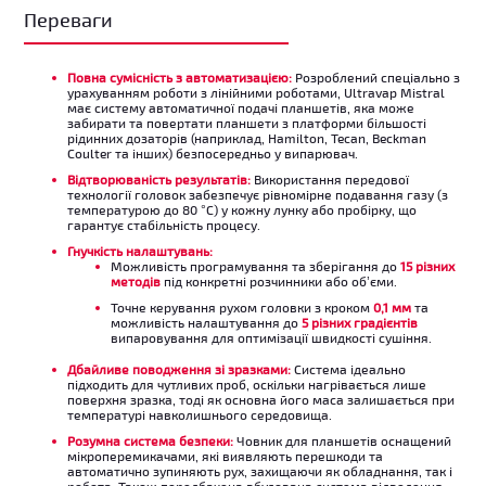
Переваги
Повна сумісність з автоматизацією:
Розроблений спеціально з
урахуванням роботи з лінійними роботами, Ultravap Mistral
має систему автоматичної подачі планшетів, яка може
забирати та повертати планшети з платформи більшості
рідинних дозаторів (наприклад, Hamilton, Tecan, Beckman
Coulter та інших) безпосередньо у випарювач.
Відтворюваність результатів:
Використання передової
технології головок забезпечує рівномірне подавання газу (з
температурою до 80 °C) у кожну лунку або пробірку, що
гарантує стабільність процесу.
Гнучкість налаштувань:
Можливість програмування та зберігання до
15 різних
методів
під конкретні розчинники або об’єми.
Точне керування рухом головки з кроком
0,1 мм
та
можливість налаштування до
5 різних градієнтів
випаровування для оптимізації швидкості сушіння.
Дбайливе поводження зі зразками:
Система ідеально
підходить для чутливих проб, оскільки нагрівається лише
поверхня зразка, тоді як основна його маса залишається при
температурі навколишнього середовища.
Розумна система безпеки:
Човник для планшетів оснащений
мікроперемикачами, які виявляють перешкоди та
автоматично зупиняють рух, захищаючи як обладнання, так і
робота. Також передбачена вбудована система відведення