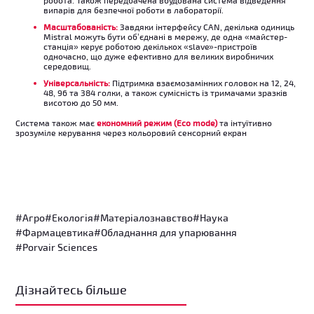
випарів для безпечної роботи в лабораторії.
Масштабованість:
Завдяки інтерфейсу CAN, декілька одиниць
Mistral можуть бути об’єднані в мережу, де одна «майстер-
станція» керує роботою декількох «slave»-пристроїв
одночасно, що дуже ефективно для великих виробничих
середовищ.
Універсальність:
Підтримка взаємозамінних головок на 12, 24,
48, 96 та 384 голки, а також сумісність із тримачами зразків
висотою до 50 мм.
Система також має
економний режим (Eco mode)
та інтуїтивно
зрозуміле керування через кольоровий сенсорний екран
#Агро
#Екологія
#Матеріалознавство
#Наука
#Фармацевтика
#Обладнання для упарювання
#Porvair Sciences
Дізнайтесь більше