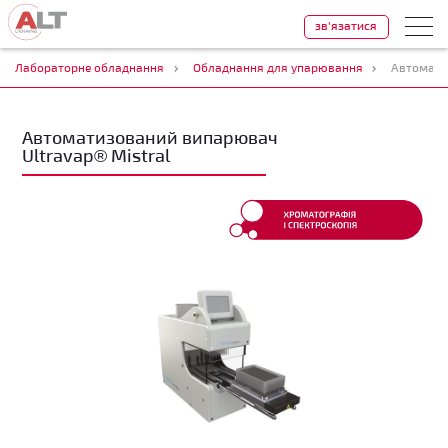
зв'язатися
Лабораторне обладнання
Обладнання для упарювання
Автомати
Автоматизований випарювач
Ultravap® Mistral