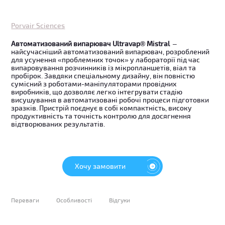
Porvair Sciences
Автоматизований випарювач Ultravap® Mistral
–
найсучасніший автоматизований випарювач, розроблений
для усунення «проблемних точок» у лабораторії під час
випаровування розчинників із мікропланшетів, віал та
пробірок. Завдяки спеціальному дизайну, він повністю
сумісний з роботами-маніпуляторами провідних
виробників, що дозволяє легко інтегрувати стадію
висушування в автоматизовані робочі процеси підготовки
зразків. Пристрій поєднує в собі компактність, високу
продуктивність та точність контролю для досягнення
відтворюваних результатів.
Хочу замовити
Переваги
Особливості
Відгуки