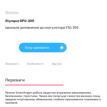
Olympus
Olympus APU-300
Ідеальне доповнення до коагулятора ESG 300.
Хочу замовити
Переваги
Особливості
Відгуки
Переваги
Режим SmartArgon робить хірургічні втручання рівномірними,
безпечними і простими. Також він полегшує гемостаз великих площ
завдяки інтуїтивному обмеженню глибини проникнення плазмового
променя.