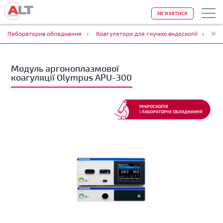
зв'язатися
Лабораторне обладнання
Коагулятори для гнучкої ендоскопії
Мод
Модуль аргоноплазмової
коагуляції Olympus APU-300