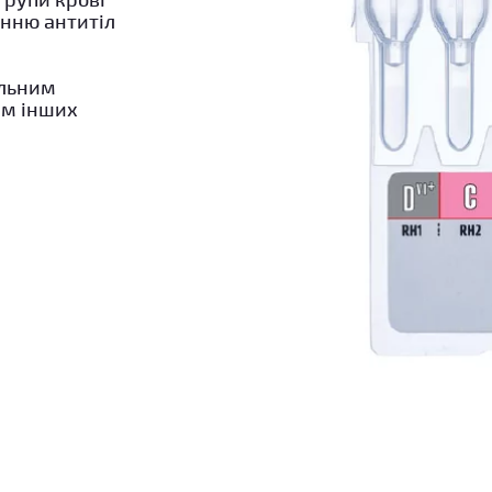
анню антитіл
альним
ям інших