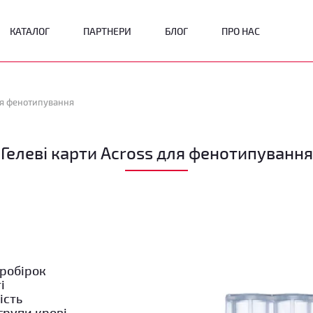
КАТАЛОГ
ПАРТНЕРИ
БЛОГ
ПРО НАС
для фенотипування
Гелеві карти Across для фенотипування
пробірок
і
ість
групи крові