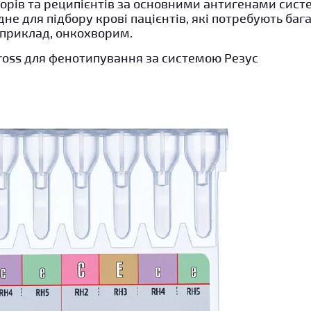
орів та реципієнтів за основними антигенами систе
не для підбору крові пацієнтів, які потребують ба
априклад, онкохворим.
cross для фенотипування за системою Резус