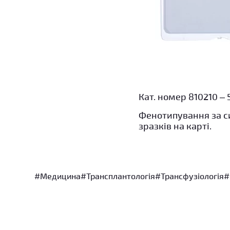
Кат. номер 810210 – 5
Фенотипування за си
зразків на карті.
#Медицина
#Трансплантологія
#Трансфузіологія
#