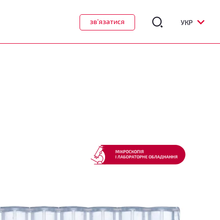
зв'язатися
УКР