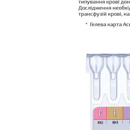
типування крові дон
Дослідження необхід
трансфузій крові, н
Гелева карта A