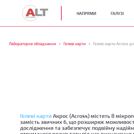
НАПРЯМИ
ГАЛУЗІ
Лабораторне обладнання
Гелеві карти
Гелеві карти Across 
Гелеві карти
Акрос (Across) містять 8 мікро
замість звичних 6, що розширює можливост
дослідження та забезпечує подвійну надійн
отриманого результату під час визначення 