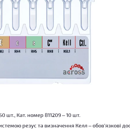
0 шт., Кат. номер 811209 – 10 шт.
стемою резус та визначення Келл – обов’язкові до