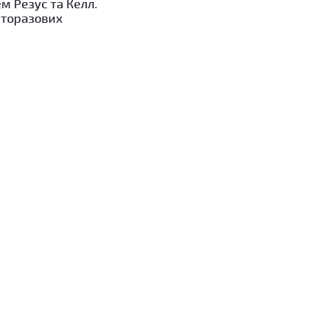
м Резус та Келл.
гаторазових