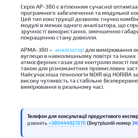
Серія AP-380 є втіленням сучасної оптиміза
програмного забезпечення та модульної кон
Цей тип конструкції дозволяє гнучко комбі
модулі в межах одного аналізатора, що спр
зручності використання, зменшенню габари
покращенню стану довкілля.
APMA-380 –
аналізатор
для вимірювання о
вуглецю в навколишньому повітрі та інших
атмосферних газах для контролю якості пов
також для різноманітних промислових заст
Найсучасніша технологія NDIR від HORIBA з
високу чутливість та стабільне безперервн
вимірювання в реальному часі.
Телефон для консультації продуктового експер
дзвоніть
+380444927270
(Внутрішній номер
34