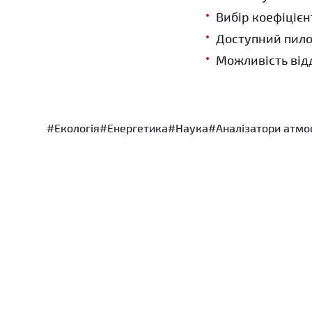
Вибір коефіціє
Доступний пило
Можливість від
#Екологія
#Енергетика
#Наука
#Аналізатори атмо