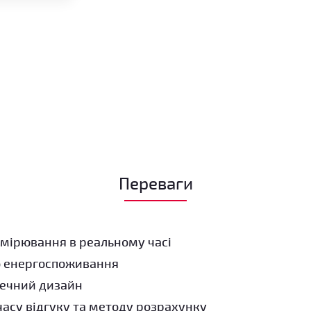
Переваги
мірювання в реальному часі
о енергоспоживання
печний дизайн
асу відгуку та методу розрахунку