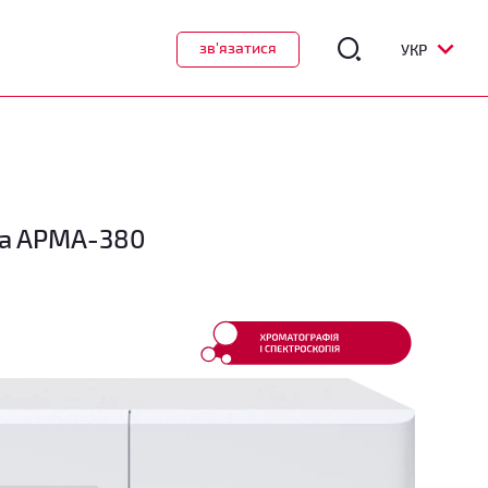
зв'язатися
УКР
ba APMA-380