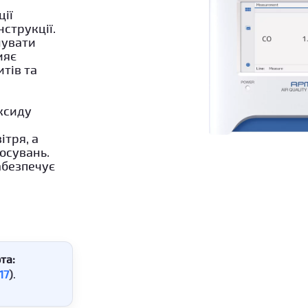
ції
струкції.
нувати
ияє
тів та
ксиду
ітря, а
осувань.
абезпечує
е
та:
17
)
.