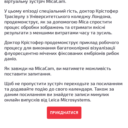
віртуальну зустріч MicaCam.
У цьому епізоді спеціальний гість, доктор Крістофер
Трасівулу з Університетського коледжу Лондона,
продемонструє, як за допомогою Mica спростити
процес обробки зображень та отримати якісні
результати з меншими витратами часу та зусиль.
Доктор Крістофер продемонструє приклад робочого
процесу для виконання багатоколірної візуалізації
флуоресцентно мічених фіксованих ембріонів рибок
даніо.
Як завжди на MicaCam, ви матимете можливість
поставити запитання.
Щоб не пропустити зустріч переходьте за посиланням
та додавайте подію до свого календаря. Також за
даним посиланням ви знайдете записи минулих
онлайн випусків від Leica Microsystems.