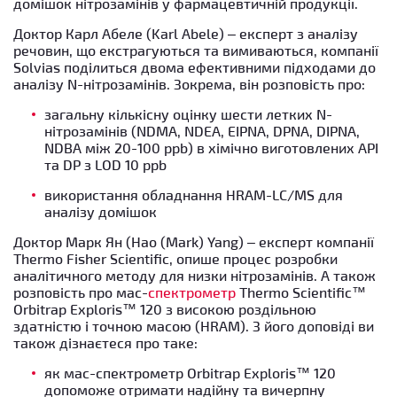
домішок нітрозамінів у фармацевтичній продукції.
Доктор Карл Абеле (Karl Abele) – експерт з аналізу
речовин, що екстрагуються та вимиваються, компанії
Solvias поділиться двома ефективними підходами до
аналізу N-нітрозамінів. Зокрема, він розповість про:
загальну кількісну оцінку шести летких N-
нітрозамінів (NDMA, NDEA, EIPNA, DPNA, DIPNA,
NDBA між 20-100 ppb) в хімічно виготовлених API
та DP з LOD 10 ppb
використання обладнання HRAM-LC/MS для
аналізу домішок
Доктор Марк Ян (Hao (Mark) Yang) – експерт компанії
Thermo Fisher Scientific, опише процес розробки
аналітичного методу для низки нітрозамінів. А також
розповість про мас-
спектрометр
Thermo Scientific™
Orbitrap Exploris™ 120 з високою роздільною
здатністю і точною масою (HRAM). З його доповіді ви
також дізнаєтеся про таке:
як мас-спектрометр Orbitrap Exploris™ 120
допоможе отримати надійну та вичерпну