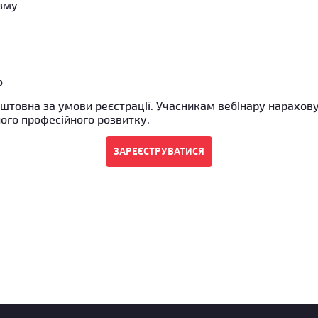
изму
o
оштовна за умови реєстрації. Учасникам вебінару нарахов
го професійного розвитку.