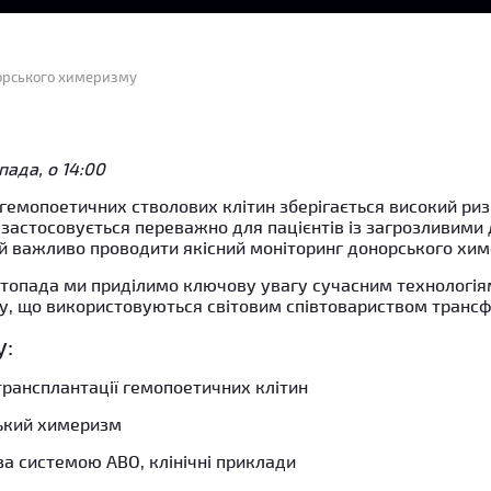
онорського химеризму
ада, о 14:00
 гемопоетичних стволових клітин зберігається високий риз
 застосовується переважно для пацієнтів із загрозливими
 важливо проводити якісний моніторинг донорського хим
истопада ми приділимо ключову увагу сучасним технологія
, що використовуються світовим співтовариством трансфу
у:
трансплантації гемопоетичних клітин
ький химеризм
а системою АВО, клінічні приклади