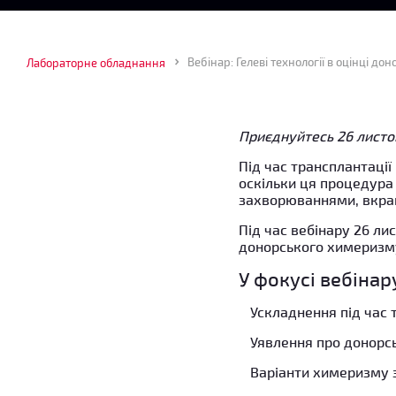
Вебінар: Гелеві технології в оцінці д
Лабораторне обладнання
Приєднуйтесь 26 листоп
Під час трансплантації
оскільки ця процедура
захворюваннями, вкрай
Під час вебінару 26 л
донорського химеризму
У фокусі вебінар
Ускладнення під час 
Уявлення про донорс
Варіанти химеризму з