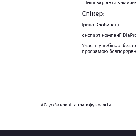
Інші варіанти химер
Спікер:
Ірина Кробинець,
експерт компанії DiaPr
Участь у вебінарі безк
програмою безперервно
#Служба крові та трансфузіологія