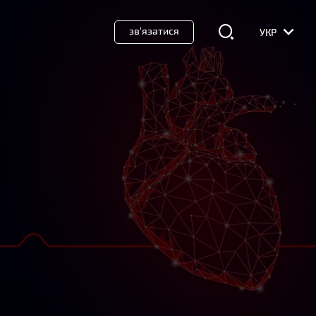
зв'язатися
УКР