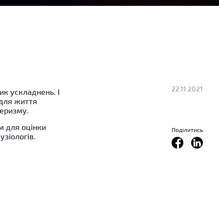
22.11.2021
ик ускладнень. І
 для життя
еризму.
м для оцінки
Поділитись
зіологів.