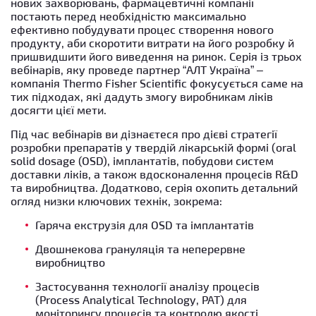
нових захворювань, фармацевтичні компанії
постають перед необхідністю максимально
ефективно побудувати процес створення нового
продукту, аби скоротити витрати на його розробку й
пришвидшити його виведення на ринок. Серія із трьох
вебінарів, яку проведе партнер “АЛТ Україна” –
компанія Thermo Fisher Scientific фокусується саме на
тих підходах, які дадуть змогу виробникам ліків
досягти цієї мети.
Під час вебінарів ви дізнаєтеся про дієві стратегії
розробки препаратів у твердій лікарській формі (oral
solid dosage (OSD), імплантатів, побудови систем
доставки ліків, а також вдосконалення процесів R&D
та виробництва. Додатково, серія охопить детальний
огляд низки ключових технік, зокрема:
Гаряча екструзія для OSD та імплантатів
Двошнекова грануляція та неперервне
виробництво
Застосування технології аналізу процесів
(
Process Analytical Technology,
PAT) для
моніторингу процесів та контролю якості