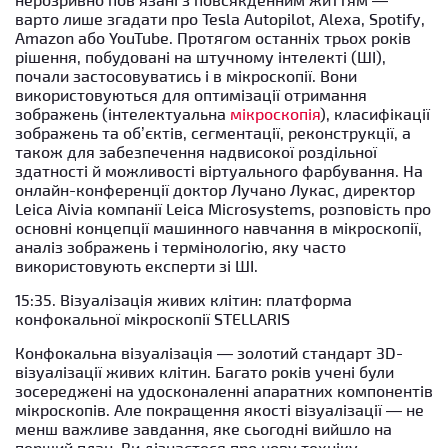
варто лише згадати про Tesla Autopilot, Alexa, Spotify,
Amazon або YouTube. Протягом останніх трьох років
рішення, побудовані на штучному інтелекті (ШІ),
почали застосовуватись і в мікроскопії. Вони
використовуються для оптимізації отримання
зображень (інтелектуальна
мікроскопія
), класифікації
зображень та об’єктів, сегментації, реконструкції, а
також для забезпечення надвисокої роздільної
здатності й можливості віртуального фарбування. На
онлайн-конференції доктор Лучано Лукас, директор
Leica Aivia компанії Leica Microsystems, розповість про
основні концепції машинного навчання в мікроскопії,
аналіз зображень і термінологію, яку часто
використовують експерти зі ШІ.
15:35. Візуалізація живих клітин: платформа
конфокальної мікроскопії STELLARIS
Конфокальна візуалізація — золотий стандарт 3D-
візуалізації живих клітин. Багато років учені були
зосереджені на удосконаленні апаратних компонентів
мікроскопів. Але покращення якості візуалізації — не
менш важливе завдання, яке сьогодні вийшло на
перший план. Ви дізнаєтеся про нову техніку