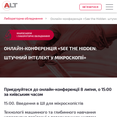
зв'язатися
Лабораторне обладнання
Онлайн-конференція «See the Hidden: штучни
ОНЛАЙН-КОНФЕРЕНЦІЯ «SEE THE HIDDEN:
ШТУЧНИЙ ІНТЕЛЕКТ У МІКРОСКОПІЇ»
Приєднуйтеся до онлайн-конференції 8 липня, о 15:00
за київським часом
15:00. Введення в ШІ для мікроскопістів
Технології машинного та глибинного навчання
нерозривно пов’язані з повсякденним життям —