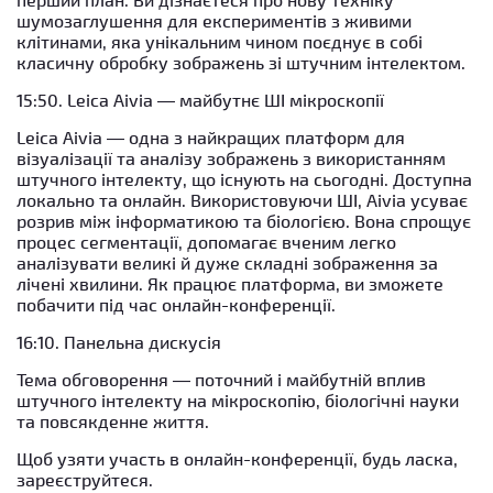
шумозаглушення для експериментів з живими
клітинами, яка унікальним чином поєднує в собі
класичну обробку зображень зі штучним інтелектом.
15:50. Leica Aivia — майбутнє ШІ мікроскопії
Leica Aivia — одна з найкращих платформ для
візуалізації та аналізу зображень з використанням
штучного інтелекту, що існують на сьогодні. Доступна
локально та онлайн. Використовуючи ШІ, Aivia усуває
розрив між інформатикою та біологією. Вона спрощує
процес сегментації, допомагає вченим легко
аналізувати великі й дуже складні зображення за
лічені хвилини. Як працює платформа, ви зможете
побачити під час онлайн-конференції.
16:10. Панельна дискусія
Тема обговорення — поточний і майбутній вплив
штучного інтелекту на мікроскопію, біологічні науки
та повсякденне життя.
Щоб узяти участь в онлайн-конференції, будь ласка,
зареєструйтеся.