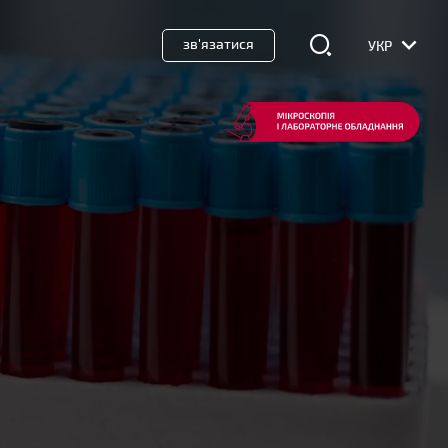
зв'язатися
УКР