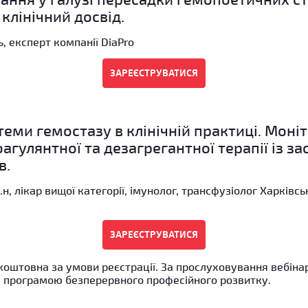
 клінічний досвід.
ь, експерт компанії DiaPro
теми гемостазу в клінічній практиці. Моні
агулянтної та дезагрегантної терапії із з
в.
м.н, лікар вищої категорії, імунолог, трансфузіолог Харківс
зкоштовна за умови реєстрації. За прослуховування вебіна
 програмою безперервного професійного розвитку.