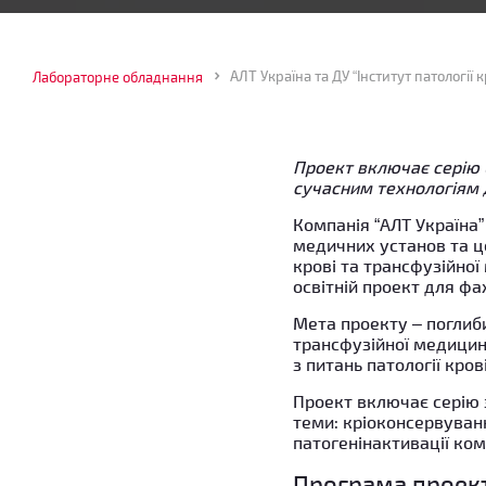
Лабораторне обладнання
Проект включає серію 
сучасним технологіям 
Компанія “АЛТ Україна”
медичних установ та ц
крові та трансфузійно
освітній проект для фах
Мета проекту – поглиби
трансфузійної медицин
з питань патології кров
Проект включає серію з
теми: кріоконсервуван
патогенінактивації ком
Програма проек