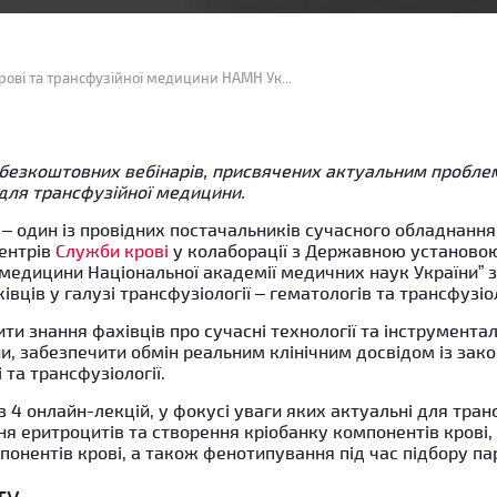
АЛТ Україна та ДУ “Інститут патології крові та трансфузійної медицини НАМН України” запускають спільний освітній проект для трансфузіологів
безкоштовних вебінарів, присвячених актуальним проблема
для трансфузійної медицини.
 – один із провідних постачальників сучасного обладнання
ентрів
Служби крові
у колаборації з Державною установою 
ї медицини Національної академії медичних наук України” 
івців у галузі трансфузіології – гематологів та трансфузіо
ти знання фахівців про сучасні технології та інструментал
и, забезпечити обмін реальним клінічним досвідом із за
і та трансфузіології.
 4 онлайн-лекцій, у фокусі уваги яких актуальні для тра
ня еритроцитів та створення кріобанку компонентів крові,
понентів крові, а також фенотипування під час підбору па
ту