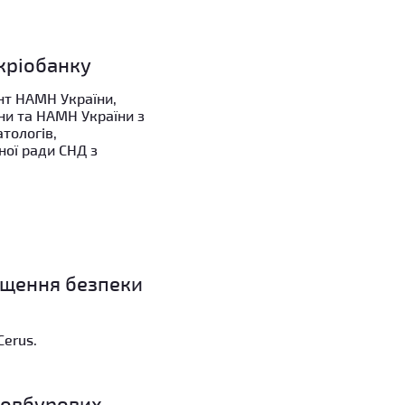
кріобанку
ент НАМН України,
ни та НАМН України з
атологів,
ної ради СНД з
ищення безпеки
Cerus.
товбурових