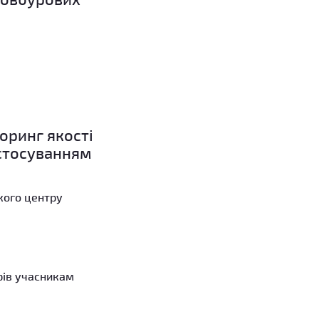
торинг якості
астосуванням
ького центру
рів учасникам