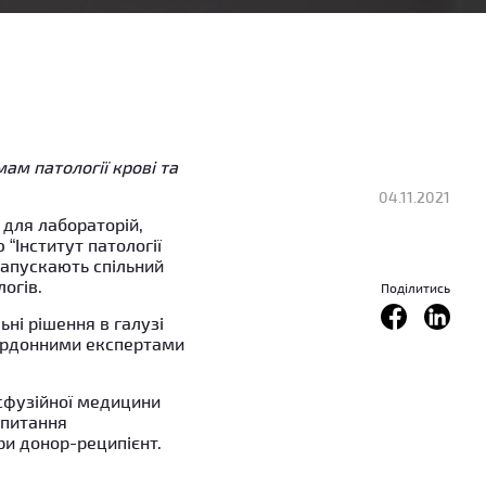
м патології крові та
04.11.2021
 для лабораторій,
“Інститут патології
запускають спільний
логів.
Поділитись
ьні рішення в галузі
кордонними експертами
нсфузійної медицини
 питання
ри донор-реципієнт.