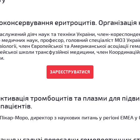
оконсервування еритроцитів. Організація 
заслужений діяч наук та техніки України, член-кореспонд
 медичних наук, професор, головний спеціаліст МОЗ Украї
зіології, член Європейської та Американської асоціації гем
ейської школи трансфузійної медицини, член Координацій
и.
ктивація тромбоцитів та плазми для підв
пацієнтів.
Пікар-Моро, директор з наукових питань у регіоні EMEA у 
ання у галузі пересадки гемопоетичних с