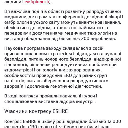
людини і
ембріології
).
Ця важлива подія в області розвитку репродуктивної
медицини, де в рамках конференції досвідчені лікарі і
ембріологи з усього світу можуть знайти нові знання,
обмінятися досвідом, а також познайомитися з
передовими досягненнями медичних технологій на
виставці обладнання від більш ніж 200 виробників.
Наукова програма заходу складалася з сесій,
присвячених новим стратегіям і підходам в лікуванні
безпліддя, питань чоловічого безпліддя, ендокринної
гінекології, рішенням репродуктивних проблем при
ендометріозі і онкологічних захворюваннях,
особливостям проведення ЕКО для різних груп
пацієнтів, питань збереження репродуктивного
здоров’я і досягнень генетичної діагностики.
В ході конгресу пройшли навчальні курси і
спеціалізована виставка лідерів індустрії.
Учасники конгресу ESHRE
Конгрес ESHRE в цьому році відвідали близько 12 000
експертів з 130 країн світу. Серед них були і наші