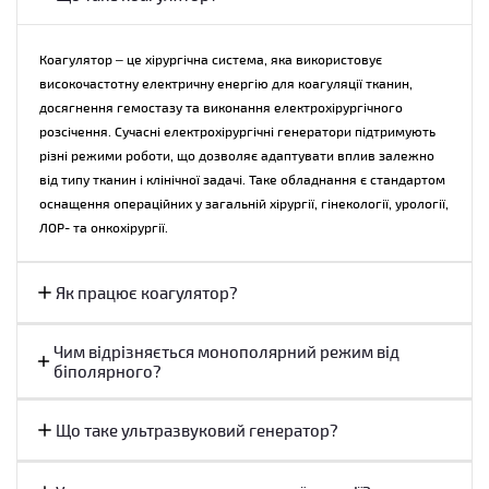
ендоскопічних втручаннях.
Відповідаючи на запитання «що таке коагулятор», варто зазначити, що
Коагулятор – це хірургічна система, яка використовує
це не лише інструмент для коагуляції. Сучасні електрохірургічні
високочастотну електричну енергію для коагуляції тканин,
генератори дозволяють виконувати різання, дисекцію тканин і
досягнення гемостазу та виконання електрохірургічного
контрольований гемостаз у різних режимах роботи. Саме тому
розсічення. Сучасні електрохірургічні генератори підтримують
медичний коагулятор став універсальним рішенням для більшості
різні режими роботи, що дозволяє адаптувати вплив залежно
оперативних процедур.
від типу тканин і клінічної задачі. Таке обладнання є стандартом
оснащення операційних у загальній хірургії, гінекології, урології,
Для сучасних операційних особливий інтерес становлять системи
ЛОР- та онкохірургії.
Olympus ESG-400 та
Olympus ESG-410
, які забезпечують широкий вибір
електрохірургічних режимів і підтримують роботу з ендоскопічними
Як працює коагулятор?
інструментами.
Принцип роботи коагулятора
Чим відрізняється монополярний режим від
біполярного?
Принцип роботи коагулятора базується на передачі високочастотного
струму через тканини. Під дією енергії відбувається локальне
Що таке ультразвуковий генератор?
нагрівання клітин, що спричиняє денатурацію білків та коагуляцію
судин. У результаті досягається ефективний гемостаз із
контрольованою зоною впливу.