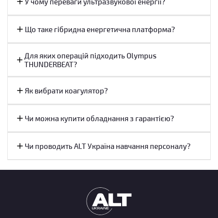
У чому переваги ультразвукової енергії?
Залежно від налаштувань генератора лікар може виконувати як
делікатну коагуляцію, так і швидке різання тканин із мінімальною
Що таке гібридна енергетична платформа?
крововтратою.
Монополярна технологія
Для яких операцій підходить Olympus
THUNDERBEAT?
Монополярна електрохірургія залишається найбільш поширеним
методом застосування високочастотної енергії. Струм проходить від
Як вибрати коагулятор?
активного електрода через тканини пацієнта до нейтрального
електрода, що дозволяє ефективно працювати на великих операційних
ділянках.
Чи можна купити обладнання з гарантією?
Перевагами технології є універсальність, широкий спектр режимів,
Чи проводить ALT Україна навчання персоналу?
висока швидкість розсічення тканин і можливість використання в
більшості хірургічних спеціальностей.
Біполярна технологія
У біполярному режимі електричний струм проходить лише між двома
електродами інструмента. Такий підхід забезпечує підвищену точність
впливу та кращий контроль енергії.