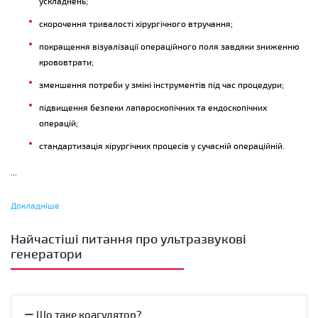
ускладнень;
скорочення тривалості хірургічного втручання;
покращення візуалізації операційного поля завдяки зниженню
крововтрати;
зменшення потреби у зміні інструментів під час процедури;
підвищення безпеки лапароскопічних та ендоскопічних
операцій;
стандартизація хірургічних процесів у сучасній операційній.
...
Докладніше
Електрохірургічні коагулятори
Найчастіші питання про ультразвукові
Електрохірургічний коагулятор – це медичний пристрій, який
генератори
використовує високочастотний електричний струм для різання тканин і
зупинки кровотечі. Сьогодні хірургічний коагулятор є одним із базових
елементів оснащення операційної та застосовується в загальній
хірургії, гінекології, урології, ЛОР-практиці, онкохірургії та
Що таке коагулятор?