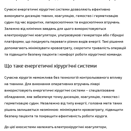
Сучасні енергетичні хірургічні системи дозволяють ефективно
виконувати дисекцію тканин, коагуляцію, гемостаз і герметизацію
судин під час відкритих, лапароскопічних та ендоскопічних втручань.
Залежно від клінічних завдань для цього використовуються
електрохірургічні коагулятори, ультразвукові генератори або гібридні
платформи, що поєднують переваги різних видів енергії. Такі рішення
допомагають мінімізувати крововтрату, скоротити тривалість операцій
та підвищити безпеку пацієнта і комфорт роботи хірургічної команди.
Що таке енергетичні хірургічні системи
Сучасна хірургія неможлива без технологій контрольованого впливу
на тканини. Для виконання оперативних втручань лікарі
використовують енергетичні хірургічні системи – спеціалізоване
обладнання, яке забезпечує точну дисекцію, коагуляцію, гемостаз і
герметизацію судин. Незалежно від типу енергії, головна мета таких
рішень залишається незмінною: мінімізувати крововтрату, підвищити
безпеку пацієнта та покращити ефективність роботи хірурга.
До цієї екосистеми належать електрохірургічні коагулятори,