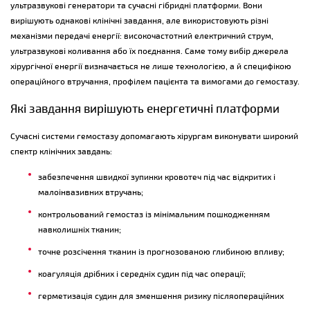
ультразвукові генератори та сучасні гібридні платформи. Вони
вирішують однакові клінічні завдання, але використовують різні
механізми передачі енергії: високочастотний електричний струм,
ультразвукові коливання або їх поєднання. Саме тому вибір джерела
хірургічної енергії визначається не лише технологією, а й специфікою
операційного втручання, профілем пацієнта та вимогами до гемостазу.
Які завдання вирішують енергетичні платформи
Сучасні системи гемостазу допомагають хірургам виконувати широкий
спектр клінічних завдань:
забезпечення швидкої зупинки кровотеч під час відкритих і
малоінвазивних втручань;
контрольований гемостаз із мінімальним пошкодженням
навколишніх тканин;
точне розсічення тканин із прогнозованою глибиною впливу;
коагуляція дрібних і середніх судин під час операції;
герметизація судин для зменшення ризику післяопераційних