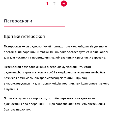
1
2
Гістероскопи
Що таке гістероскоп
Гістероскоп — це
ендоскопічний прилад, призначений для візуального
обстеження порожнини матки. Він широко застосовується в гінекології
для діагностики та проведення малоінвазивних хірургічних втручань.
Гістероскоп дозволяє лікарю в реальному часі оцінити стан
ендометрію, гирла маткових труб і внутрішньоматкову анатомію без
розрізів і з мінімальною травматизацією тканин. Прилад
використовується як для первинної діагностики, так і для оперативного
лікування.
Перш ніж купити гістероскоп, потрібно врахувати завдання —
діагностичні або операційні — щоб забезпечити точність обстежень і
безпеку пацієнток.