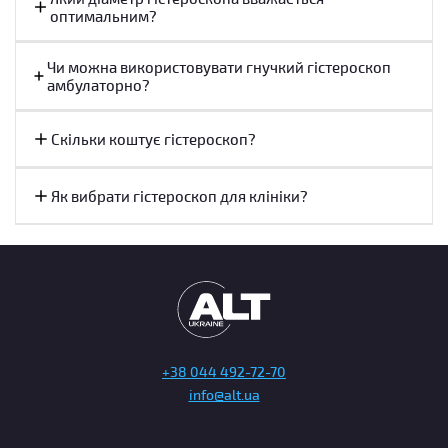
оптимальним?
У клінічній практиці застосовуються як гістероскоп діагностичний, так і
гістероскоп операційний. Для виконання хірургічних маніпуляцій
Чи можна використовувати гнучкий гістероскоп
доцільно купити гістероскоп операційний з робочим каналом.
амбулаторно?
Види гістероскопів
Скільки коштує гістероскоп?
Асортимент гістероскопів включає кілька типів приладів, що
відрізняються за конструкцією і призначенням.
Як вибрати гістероскоп для клініки?
Діагностичні гістероскопи
Діагностичні моделі застосовуються для візуального огляду
порожнини матки.
Характерні особливості:
малий діаметр тубуса;
+38 044 492-72-70
мінімальна травматичність;
info@alt.ua
можливість проведення процедури без розширення
цервікального каналу;