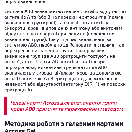
переливання крові.
Система АВ0 визначається наявністю або відсутністю
антигенів А та/або В на поверхні еритроцитів (пряме
визначення груп крові) та наявністю антитіл у
сиворотці крові, відповідних антигену або анитенам,
відсутність на поверхні еритроцитів (перехресне
визначення групи). Тому, під час кваліфікації за
системою АВ0, необхідно здійснювати, як пряме, так і
перехресне визначення групи. При прямому
визначенні групи за АВ0 еритроцити тестують на
анти-А, анти-В, анти-АВ антитіла, тоді як при
перехресному визначенні групи антитіла АВ0
визначають у сироватці/плазмі крові за допомогою
анти-D антигенів А і В еритроцитів для визначення
наявності або відсутності антигену D(RH1) на поверхні
еритроцитів.
Гелеві карти Across для визначення групи
крові АВ0 прямим та перехресним методом
Методика роботи з гелевими картами
Across Gel