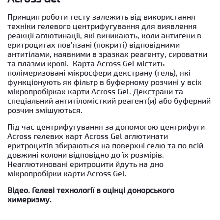
Принцип роботи тесту залежить від використання
техніки гелевого центрифугування для виявлення
реакції аглютинації, які виникають, коли антигени в
еритроцитах пов’язані (покриті) відповідними
антитілами, наявними в зразках реагенту, сироватки
та плазми крові. Карта Across Gel містить
полімеризовані мікросфери декстрану (гель), які
функціонують як фільтр в буферному розчині у всіх
мікропробірках карти Across Gel. Декстрани та
спеціальний антитіломісткий реагент(и) або буферний
розчин змішуються.
Під час центрифугування за допомогою центрифуги
Across гелевих карт Across Gel аглютинати
еритроцитів збираються на поверхні гелю та по всій
довжині колони відповідно до їх розмірів.
Неаглютиновані еритроцити йдуть на дно
мікропробірки карти Across Gel.
Відео. Гелеві технології в оцінці донорського
химеризму.