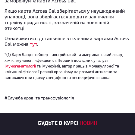
заморожуйте карти Across Gel.
Якщо карта Across Gel зберігається у неушкодженій
упаковці, вона зберігається до дати закінчення
терміну придатності, зазначеній на зовнішній
етикетці.
Ознайомитися детальніше з гелевими картами Across
Gel можна
тут
.
*(1) Карл Ландштейнер – австрійський та американський лікар,
хімік, імунолог, інфекціоніст. Перший дослідник у галузі
імуногематології
та імунохімії, автор праць з молекулярної та
клітинної фізіології реакції організму на розмиті антигени та
виникаючі при цьому специфічні та неспецифічні явища.
#Служба крові та трансфузіологія
БУДЬТЕ В КУРСІ
НОВИН