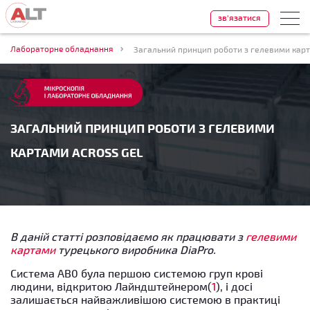
зв'язатися
Лабораторне обладнання
Загальний принцип роботи з гелевими карт
ЗАГАЛЬНИЙ ПРИНЦИП РОБОТИ З ГЕЛЕВИМИ
КАРТАМИ ACROSS GEL
В даній статті розповідаємо як працювати з
гелевими
картами
турецького виробника DiaPro.
Система АВ0 була першою системою груп крові
людини, відкритою Лайндштейнером
(
1
)
, і досі
залишається найважливішою системою в практиці