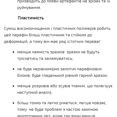
призводить до появи артефактів на зрізах та їх
руйнування.
Пластичність
Суміш високоочищених і пластичних полімерів робить
цей парафін більш пластичним та стійким до
деформацій, а тому він має ряд істотних переваг:
менша ламкість зразків: зразки не будуть
тріскатись та заламуватись;
не буде нерівномірно залитих парафінових
блоків, буде гладенький рівний гарний зразок;
менше розривів або зсувів тканин, що полегшує
наступний аналіз;
більш тонко та легко ріжеться, легше ковзає,
тому не буде проблем з частою заміною
мікротомних лез, адже так вони менше