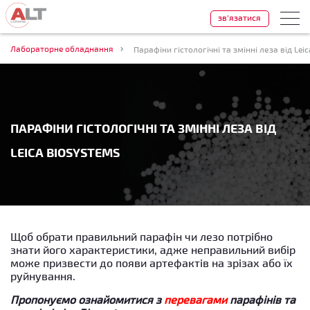
зв'язатися
Лабораторне обладнання
Парафіни гістологічні та змінні леза від Lei
ПАРАФІНИ ГІСТОЛОГІЧНІ ТА ЗМІННІ ЛЕЗА ВІД
LEICA BIOSYSTEMS
Щоб обрати правильний парафін чи лезо потрібно
знати його характеристики, адже неправильний вибір
може призвести до появи артефактів на зрізах або їх
руйнування.
Пропонуємо ознайомитися з
перевагами
парафінів та