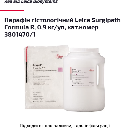
лез
від Leica Biosystems
Парафін гістологічний Leica Surgipath
Formula R, 0,9 кг/уп, кат.номер
3801470/1
Підходить і для заливки, і для інфільтрації.