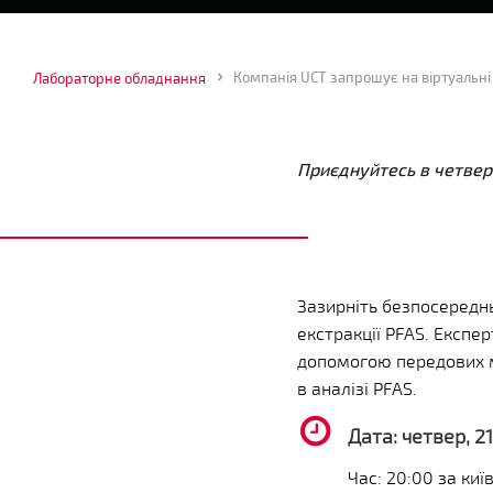
Компанія UCT запрошує на віртуальні
Лабораторне обладнання
Приєднуйтесь в четвер,
Зазирніть безпосередньо
екстракції PFAS. Експе
допомогою передових 
в аналізі PFAS.
Дата: четвер, 2
Час: 20:00 за ки