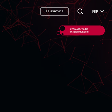
зв'язатися
УКР