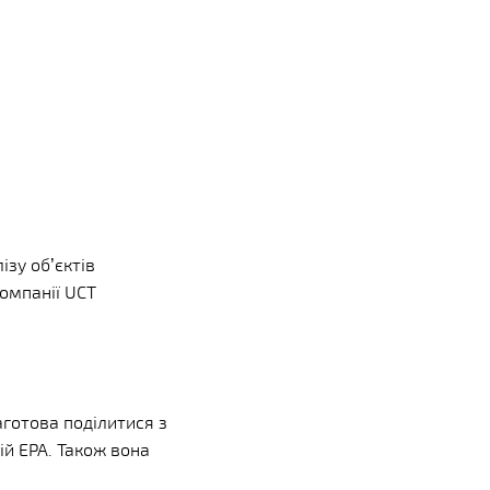
ізу об’єктів
омпанії UCT
аготова поділитися з
й EPA. Також вона