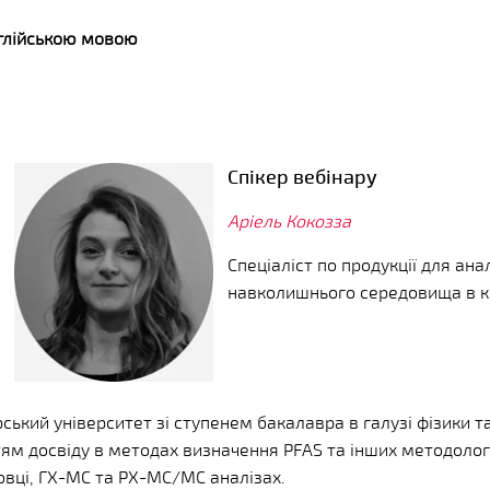
нглійською мовою
Спікер вебінару
Аріель Кокозза
Спеціаліст по продукції для анал
навколишнього середовища в к
рський університет зі ступенем бакалавра в галузі фізики т
ям досвіду в методах визначення PFAS та інших методологі
овці, ГХ-МС та РХ-МС/МС аналізах.