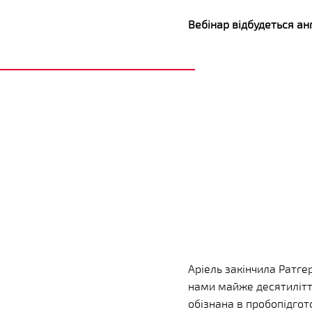
Вебінар відбудеться а
Аріель закінчила Ратге
нами майже десятилітт
обізнана в пробопідгот