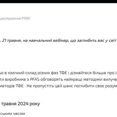
 дослідження PFAS!
 21 травня, на навчальний вебінар, що заглибить вас у сві
 в хімічний склад різних фаз ТФЕ і дізнайтеся більше про 
рти виробника з PFAS обговорять найкращі методики вилуче
методів ТФЕ.
Не пропустіть цей шанс поглибити своє розум
1 травня 2024 року
ївським часом