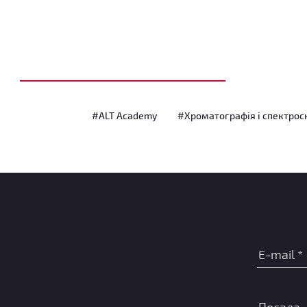
#ALT Academy
#Хроматографія і спектрос