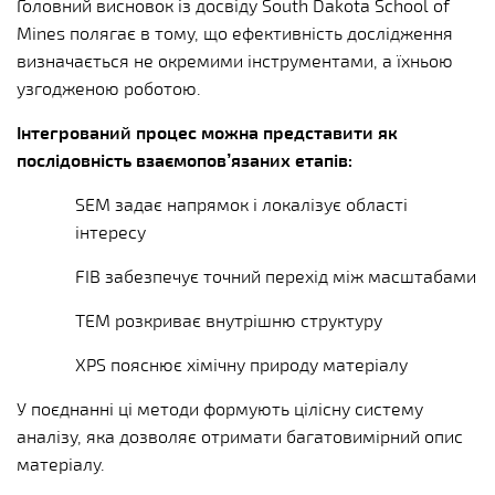
Головний висновок із досвіду South Dakota School of
Mines полягає в тому, що ефективність дослідження
визначається не окремими інструментами, а їхньою
узгодженою роботою.
Інтегрований процес можна представити як
послідовність взаємопов’язаних етапів:
SEM задає напрямок і локалізує області
інтересу
FIB забезпечує точний перехід між масштабами
TEM розкриває внутрішню структуру
XPS пояснює хімічну природу матеріалу
У поєднанні ці методи формують цілісну систему
аналізу, яка дозволяє отримати багатовимірний опис
матеріалу.