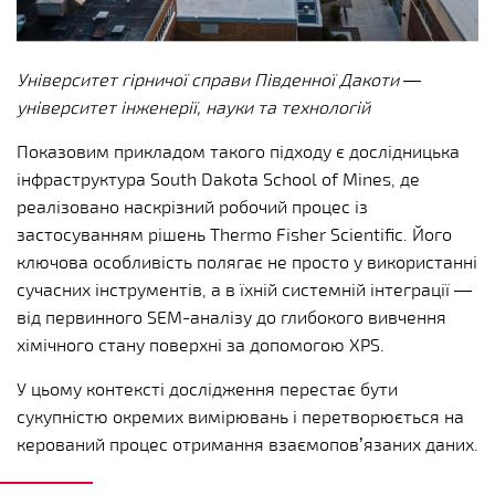
Університет гірничої справи Південної Дакоти —
університет інженерії, науки та технологій
Показовим прикладом такого підходу є дослідницька
інфраструктура South Dakota School of Mines, де
реалізовано наскрізний робочий процес із
застосуванням рішень Thermo Fisher Scientific. Його
ключова особливість полягає не просто у використанні
сучасних інструментів, а в їхній системній інтеграції —
від первинного SEM-аналізу до глибокого вивчення
хімічного стану поверхні за допомогою XPS.
У цьому контексті дослідження перестає бути
сукупністю окремих вимірювань і перетворюється на
керований процес отримання взаємопов’язаних даних.