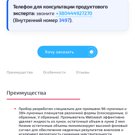
Телефон для консультации продуктового
эксперта:
звоните
+380444927270
(Внутренний номер
3497
)
.
Хочу заказать
Преимущества
Особенности
Отзывы
Преимущества
Прибор разработан специально для промывки 96-луночных и
384-луночных планшетов различной формы (плоскодонные, U
образные, V образные). Промыватель Wellwash эффективно
удаляет жидкость из лунок, остаточный объем в лунке 2 мкл.
Низкие остаточные объемы минимизируют высокий фоновый
сигнал для обеспечения надежных результатов анализов и
исключают вероятность снижения чувствительности