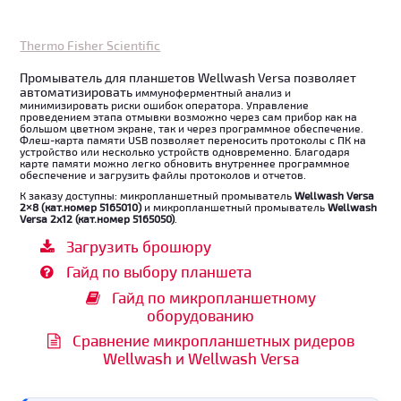
Thermo Fisher Scientific
Промыватель для планшетов Wellwash Versa позволяет
автоматизировать
иммуноферментный
анализ и
минимизировать риски ошибок оператора. Управление
проведением
этапа отмывки
возможно через сам прибор как на
большом цветном экране, так и через программное обеспечение.
Флеш-карта памяти USB позволяет переносить протоколы с ПК на
устройство или несколько устройств одновременно. Благодаря
карте памяти можно легко обновить внутреннее программное
обеспечение и загрузить файлы протоколов и отчетов.
К заказу доступны: микропланшетный промыватель
Wellwash Versa
2×8 (кат.номер 5165010)
и микропланшетный промыватель
Wellwash
Versa 2х12 (кат.номер 5165050)
.
Загрузить брошюру
Гайд по выбору планшета
Гайд по микропланшетному
оборудованию
Сравнение микропланшетных ридеров
Wellwash и Wellwash Versa