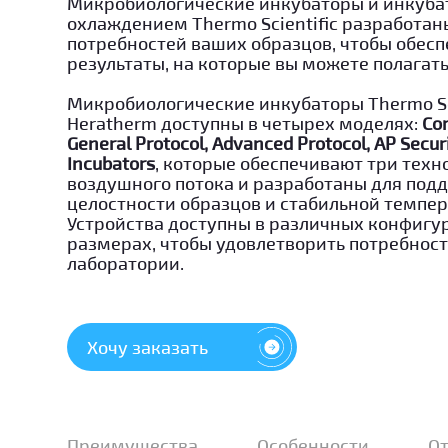
Микробиологические инкубаторы и инкуба
охлаждением Thermo Scientific разработан
потребностей ваших образцов, чтобы обесп
результаты, на которые вы можете полагат
Микробиологические инкубаторы Thermo Sci
Heratherm доступны в четырех моделях:
Co
General Protocol, Advanced Protocol, AP Secur
Incubators
, которые обеспечивают три техн
воздушного потока и разработаны для под
целостности образцов и стабильной темпе
Устройства доступны в различных конфигу
размерах, чтобы удовлетворить потребнос
лаборатории.
Хочу заказать
Преимущества
Особенности
О