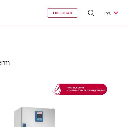
связаться
РУС
erm