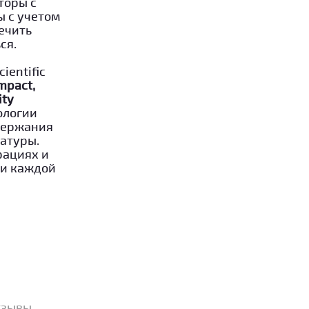
торы с
ы с учетом
ечить
ься.
entific
mpact,
ity
ологии
держания
ратуры.
рациях и
ти каждой
тзывы