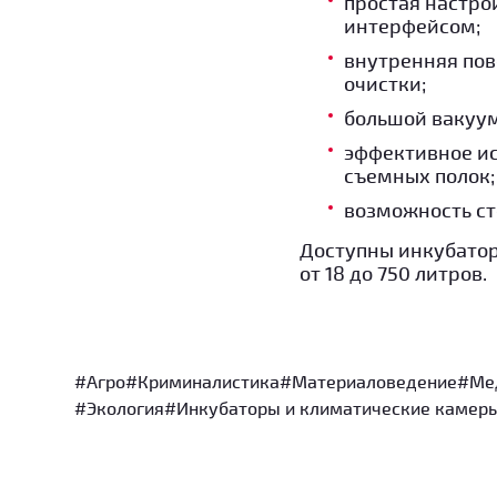
простая настро
интерфейсом;
внутренняя пов
очистки;
большой вакуум
эффективное ис
съемных полок;
возможность ст
Доступны инкубатор
от 18 до 750 литров.
#Агро
#Криминалистика
#Материаловедение
#Ме
#Экология
#Инкубаторы и климатические камер