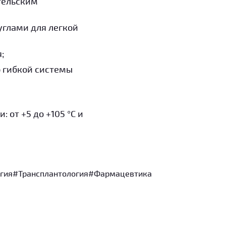
тельским
углами для легкой
;
 гибкой системы
от +5 до +105 °C и
гия
#Трансплантология
#Фармацевтика