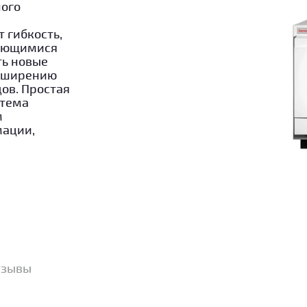
ного
 гибкость,
няющимися
ть новые
асширению
ов. Простая
стема
м
мации,
тзывы