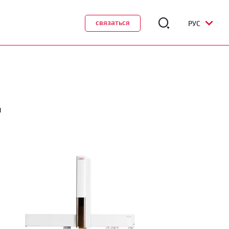
связаться
РУС
™