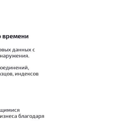
о времени
овых данных с
бнаружения.
соединений,
азцов, индексов
яющимися
изнеса благодаря