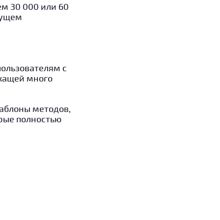
м 30 000 или 60
дущем
пользователям с
жащей много
аблоны методов,
орые полностью