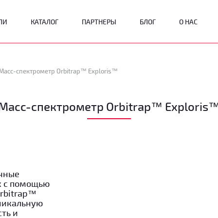
ЛИ
КАТАЛОГ
ПАРТНЕРЫ
БЛОГ
О НАС
Масс-спектрометр Orbitrap™ Exploris™
Масс-спектрометр Orbitrap™ Exploris
очные
х с помощью
Orbitrap™
уникальную
ть и