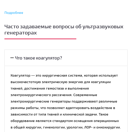
Подробнее
Электрохирургические коагуляторы
Часто задаваемые вопросы об ультразвуковых
Электрохирургический коагулятор — это медицинское устройство,
генераторах
использующее высокочастотный электрический ток для разрезания
тканей и остановки кровотечения. Сегодня хирургический коагулятор
является одним из основных элементов оснащения операционной и
применяется в общей хирургии, гинекологии, урологии, ЛОР-практике,
Что такое коагулятор?
онкохирургии и эндоскопических вмешательствах.
Отвечая на вопрос «что такое коагулятор», стоит отметить, что это не
Коагулятор — это хирургическая система, которая использует
только инструмент для коагуляции. Современные
высокочастотную электрическую энергию для коагуляции
электрохирургические генераторы позволяют выполнять разрезание,
тканей, достижения гемостаза и выполнения
диссекцию тканей и контролируемый гемостаз в различных режимах
электрохирургического рассечения. Современные
работы. Именно поэтому медицинский коагулятор стал универсальным
электрохирургические генераторы поддерживают различные
решением для большинства оперативных процедур.
режимы работы, что позволяет адаптировать воздействие в
зависимости от типа тканей и клинической задачи. Такое
Для современных операционных особый интерес представляют
оборудование является стандартом оснащения операционных
системы Olympus ESG-400 и
Olympus ESG-410
, которые обеспечивают
в общей хирургии, гинекологии, урологии, ЛОР- и онкохирургии.