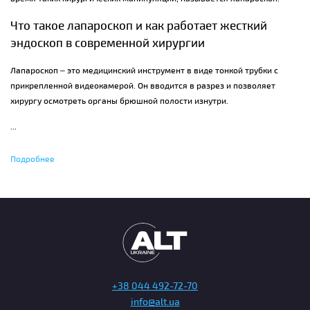
Что такое лапароскоп и как работает жесткий
эндоскоп в современной хирургии
Лапароскоп – это медицинский инструмент в виде тонкой трубки с
прикрепленной видеокамерой. Он вводится в разрез и позволяет
хирургу осмотреть органы брюшной полости изнутри.
...
С помощью лапароскопа можно:
Подробнее
исследовать желчный пузырь, аппендикс, толстую и тонкую
кишку, поджелудочную и остальные органы брюшной полости;
диагностировать причину болей в животе и бесплодия;
исследовать таз и органы репродуктивной системы;
обнаружить опухоли и провести биопсию;
+38 044 492-72-70
обнаружить жидкость в брюшной полости.
info@alt.ua