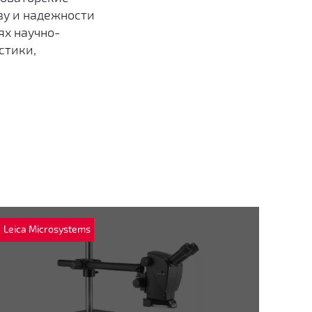
ву и надежности
ях научно-
стики,
Leica Microsystems