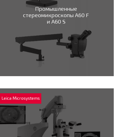
Промышленные
стереомикроскопы A60 F
и A60 S
Leica Microsystems