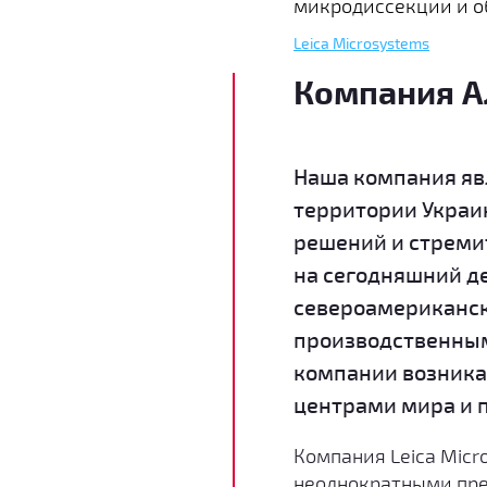
микродиссекции и о
Leica Microsystems
Компания А
Наша компания яв
территории Украи
решений и стреми
на сегодняшний д
североамериканск
производственным
компании возника
центрами мира и п
Компания Leica Micr
неоднократными пре