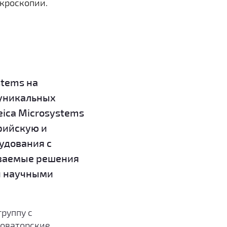
кроскопии.
stems на
 уникальных
ica Microsystems
рийскую и
удования с
ываемые решения
и научными
руппу с
новаторские