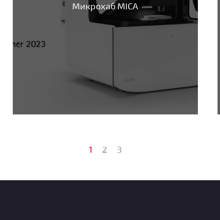
Микрохаб MICA
1
2
3