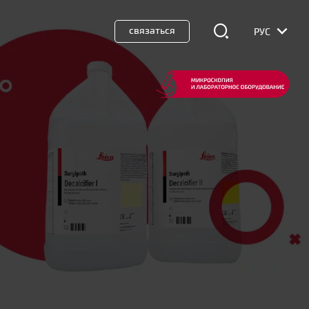
связаться
РУС