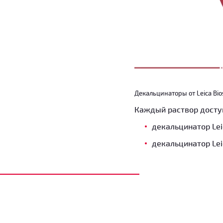
Декальцинаторы от Leica Bi
Каждый раствор досту
декальцинатор Leic
декальцинатор Leica