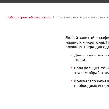
Что такое декальцинация и декал
Лабораторное оборудование
Любой залитый парафи
лезвием микротомы. Не
слишком тверд для од
Декальцинация оп
ткани.
Соли кальция, та
этапом обработки.
Количество нежел
необходимо испол