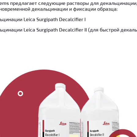
stems предлагает следующие растворы для декальцинации
новременной декальцинации и фиксации образца:
цинации Leica Surgipath Decalcifier I
цинации Leica Surgipath Decalcifier II (для быстрой дека