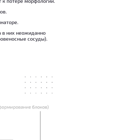
 к потере морфологии.
ов.
инаторе.
а в них неожиданно
овеносные сосуды).