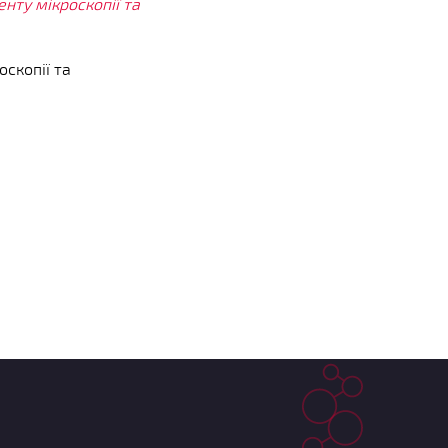
нту мікроскопії та
оскопії та