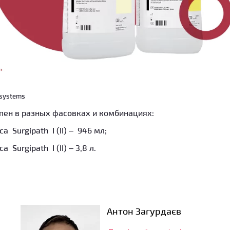
osystems
пен в разных фасовках и комбинациях:
a Surgipath I (II) – 946 мл;
 Surgipath I (II) – 3,8 л.
Антон Загурдаєв